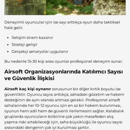
Deneyimli oyuncular için ise sayı arttıkça oyun daha taktiksel
hale gelir.
İletişim önem kazanır
Strateji gelişir
Gerçekçi senaryolar uygulanır
Bu nedenle 15-30 kişi arası oyunlar profesyonel deneyim sunar.
Airsoft Organizasyonlarında Katılımcı Sayısı
ve Güvenlik İlişkisi
Airsoft kaç kişi oynanır
sorusunun bir diğer kritik boyutu ise
güvenliktir. Oyuncu sayısı arttıkça, sahadaki gözetim ve hakem
desteğinin de aynı oranda artması gerekir. Profesyonel airsoft
sahalarında her 10-12 oyuncu için en az bir hakem bulunması,
oyunun hem adil hem de güvenli ilerlemesini sağlar. Kalabalık
gruplarda oyuncuların birbirine çok yakın mesafeden atış
yapma riski artabileceği için, saha büyüklüğü ile oyuncu sayısı
arasındaki dengenin çok iyi kurulması şarttır.