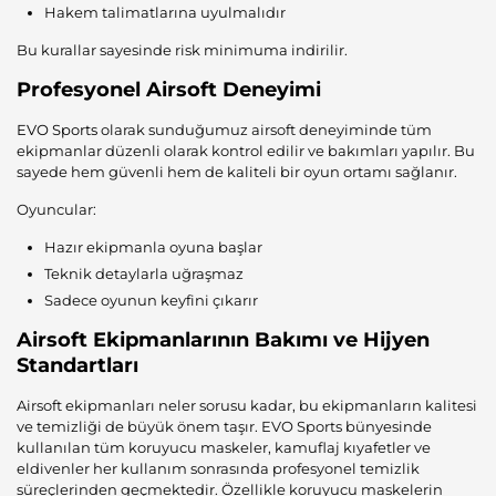
Hakem talimatlarına uyulmalıdır
Bu kurallar sayesinde risk minimuma indirilir.
Profesyonel Airsoft Deneyimi
EVO Sports
olarak sunduğumuz airsoft deneyiminde tüm
ekipmanlar düzenli olarak kontrol edilir ve bakımları yapılır. Bu
sayede hem güvenli hem de kaliteli bir oyun ortamı sağlanır.
Oyuncular:
Hazır ekipmanla oyuna başlar
Teknik detaylarla uğraşmaz
Sadece oyunun keyfini çıkarır
Airsoft Ekipmanlarının Bakımı ve Hijyen
Standartları
Airsoft ekipmanları neler sorusu kadar, bu ekipmanların kalitesi
ve temizliği de büyük önem taşır. EVO Sports bünyesinde
kullanılan tüm koruyucu maskeler, kamuflaj kıyafetler ve
eldivenler her kullanım sonrasında profesyonel temizlik
süreçlerinden geçmektedir. Özellikle koruyucu maskelerin