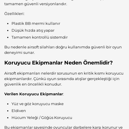
tamamen güvenli versiyonlarıdır.
Özellikleri:
Plastik BB mermi kullanır
Düşük hızda atış yapar
Tamamen kontrollü sistemdir
Bu nedenle airsoft silahları doğru kullanımda güvenli bir oyun
deneyimi sunar.
Koruyucu Ekipmanlar Neden Önemlidir?
Airsoft ekipmanları nelerdir sorusunun en kritik kısmı koruyucu
ekipmanlardır. Çünkü oyun sırasında atışlar gerçekleştiği için
güvenlik en öncelikli konudur.
Verilen Koruyucu Ekipmanlar
:
Yüz ve göz koruyucu maske
Eldiven
Hücum Yeleği / Göğüs Koruyucu
Bu ekipmanlar sayesinde oyuncular darbelere karşı korunur ve