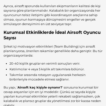
Ayrıca, airsoft sporunda kullanılan ekipmanların kalitesi de kişi
sayısına göre planlanmalıdır. Kalabalık bir organizasyonda her
oyuncunun telsiz iletişimi gibi koordinasyon araçlarına sahip
olması, oyunun karmaşaya dönüşmesini engeller ve gerçek
simülasyon deneyimini en üst seviyeye taşır.
Kurumsal Etkinliklerde İdeal Airsoft Oyuncu
Sayısı
Şirket içi motivasyon etkinlikleri (Team Building) için airsoft
planlanıyorsa, önerilen rakamlar genellikle daha geniştir. Bu tür
organizasyonlarda:
20-40 kişilik gruplar en verimli sonuçları verir.
Katılımcılar 4 veya 5 kişilik alt takımlara bölünür.
Takımlar arasında rotasyon uygulanarak herkesin
birbirleriyle mücadele etmesi sağlanır.
Bu yapı, ‘
Airsoft kaç kişiyle oynanır?
‘ sorusuna kurumsal bir
cevap arayanlar için en iyi modeldir. Çünkü az sayıda kişiyle
yapılan kurumsal etkinlikler yeterli rekabeti sağlamazken, çok
kalabalık ve plansız gruplar da yönetilmesi zor bir kaosa neden
olabilir.