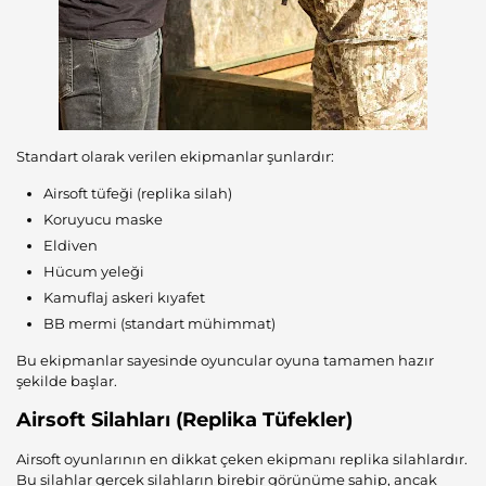
Standart olarak verilen ekipmanlar şunlardır:
Airsoft tüfeği (replika silah)
Koruyucu maske
Eldiven
Hücum yeleği
Kamuflaj askeri kıyafet
BB mermi (standart mühimmat)
Bu ekipmanlar sayesinde oyuncular oyuna tamamen hazır
şekilde başlar.
Airsoft Silahları (Replika Tüfekler)
Airsoft oyunlarının en dikkat çeken ekipmanı replika silahlardır.
Bu silahlar gerçek silahların birebir görünüme sahip, ancak