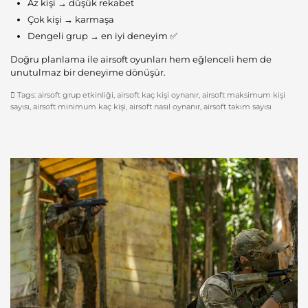
Az kişi → düşük rekabet
Çok kişi → karmaşa
Dengeli grup → en iyi deneyim ✅
Doğru planlama ile airsoft oyunları hem eğlenceli hem de
unutulmaz bir deneyime dönüşür.
Tags:
airsoft grup etkinliği
,
airsoft kaç kişi oynanır
,
airsoft maksimum kişi
sayısı
,
airsoft minimum kaç kişi
,
airsoft nasıl oynanır
,
airsoft takım sayısı