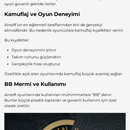
oyun güvenli şekilde ilerler.
Kamuflaj
ve Oyun Deneyimi
Airsoft’un en eğlenceli taraflarından biri de gerçekçi
atmosferidir. Bu nedenle oyunculara kamuflaj kıyafetleri verilir.
Bu kıyafetler:
Oyun deneyimini artırır
Takım ruhunu güçlendirir
Gerçekçilik hissi oluşturur
Özellikle açık alan oyunlarında kamuflaj büyük avantaj sağlar.
BB Mermi
ve Kullanımı
Airsoft oyunlarında kullanılan mühimmatlara “BB” denir.
Bunlar küçük plastik toplardır ve güvenli kullanım için özel
olarak üretilir.