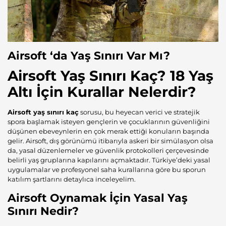
Airsoft ‘da Yaş Sınırı Var Mı?
Airsoft Yaş Sınırı Kaç? 18 Yaş
Altı İçin Kurallar Nelerdir?
Airsoft
yaş sınırı kaç
sorusu, bu heyecan verici ve stratejik
spora başlamak isteyen gençlerin ve çocuklarının güvenliğini
düşünen ebeveynlerin en çok merak ettiği konuların başında
gelir.
Airsoft
, dış görünümü itibarıyla askeri bir simülasyon olsa
da, yasal düzenlemeler ve güvenlik protokolleri çerçevesinde
belirli yaş gruplarına kapılarını açmaktadır. Türkiye’deki yasal
uygulamalar ve profesyonel saha kurallarına göre bu sporun
katılım şartlarını detaylıca inceleyelim.
Airsoft Oynamak İçin Yasal Yaş
Sınırı Nedir?