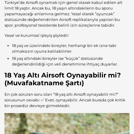
Türkiye’de Airsoft oynamak için genel olarak kabul edilen alt
limit 18 yaştır. Ancak bu, 18 yaşın altındakilerin bu sporu
yapamayacağı anlamına gelmez. Yasal olarak “oyuncak”
statüsünde değerlendirilen Airsoft replikalarıyla yapılan bu
spor, profesyonel tesislerde belirli izin süreçlerine tabidir.
Yasal ve kurumsal işleyiş şöyledir:
18 yaş ve üzerindeki bireyler, herhangi bir ek izne tabi
olmaksızın oyuna katılabilirler.
18 yaş altındaki bireyler ise “küçük” statüsünde
değerlendirildiği için veli denetimine ihtiyaç duyarlar.
18 Yaş Altı Airsoft Oynayabilir mi?
(Muvafakatname Şartı)
En çok sorulan soru olan “18 yaş altı Airsoft oynayabilir mi?”
sorusunun cevabı: ✅ Evet, oynayabilir. Ancak burada çok kritik
bir prosedür devreye girmektedir.