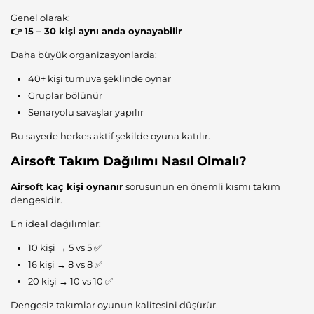
Genel olarak:
👉 15 – 30 kişi aynı anda oynayabilir
Daha büyük organizasyonlarda:
40+ kişi turnuva şeklinde oynar
Gruplar bölünür
Senaryolu savaşlar yapılır
Bu sayede herkes aktif şekilde oyuna katılır.
Airsoft Takım Dağılımı Nasıl Olmalı?
Airsoft kaç kişi oynanır
sorusunun en önemli kısmı takım
dengesidir.
En ideal dağılımlar:
10 kişi → 5 vs 5 ✅
16 kişi → 8 vs 8 ✅
20 kişi → 10 vs 10 ✅
Dengesiz takımlar oyunun kalitesini düşürür.