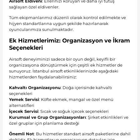
Airsoft Eldiveni
: Ellerinizi koruyan ve daha iyi tutuş
sağlayan özel eldivenler.
Tüm ekipmanlarımız düzenli olarak kontrol edilmekte ve
hijyen standartlarına uygun şekilde hazırlanarak
oyuncularımıza sunulmaktadır.
Ek Hizmetlerimiz: Organizasyon ve İkram
Seçenekleri
Airsoft deneyiminizi sadece bir oyun değil, keyifli bir
organizasyona dönüştürmek için çeşitli ek hizmetler de
sunuyoruz. İstanbul airsoft etkinliklerinizde aşağıdaki
hizmetlerden faydalanabilirsiniz:
Kahvaltı Organizasyonu
: Doğa içerisinde kahvaltı
seçenekleri
Yemek Servisi
: Köfte ekmek, mangal ve özel menü
alternatifleri
İçecek Servisi
: Sıcak ve soğuk içecek seçenekleri
Kurumsal ve Grup Organizasyonları
: Şirket etkinlikleri ve
özel gruplar için planlama desteği
Önemli Not
: Bu hizmetler standart airsoft paketlerine dahil
değildir. Ek hizmetler ve organizasyon detayları için