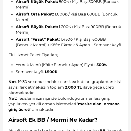
Airsoft Küçük Paket:
800₺ / Kişi Başı 300BB (Boncuk
Mermi)
Airsoft Orta Paket:
1.000₺ / Kişi Başı 600BB (Boncuk
Mermi)
Airsoft Büyük Paket:
1.200₺ / Kişi Başı 900BB (Boncuk
Mermi)
Airsoft ”Fırsat” Paket:
1.450₺ / Kişi Başı 600BB
(Boncuk Mermi) + Köfte Ekmek & Ayran + Semaver Keyfi
Ek Hizmet Paket Fiyatları;
Yemek Menü (Köfte Ekmek + Ayran) Fiyatı:
500₺
Semaver Keyfi:
1.500₺
Not
: 19:30 ve sonrasındaki seanslara katılan gruplardan kişi
sayısı fark etmeksizin toplam
2.000 TL
ilave gece ücreti
alınmaktadır.
Not
: Tesislerimizin içinde bulunduğu ormanlara giriş
yapılırken, yetkili orman işletmeleri ‘
mesire alanı ormana
giriş ücreti
‘ almaktadır.
Airsoft Ek BB / Mermi Ne Kadar?
Airsoft oyununda başlangıç paketinizde verilen BB (boncuk