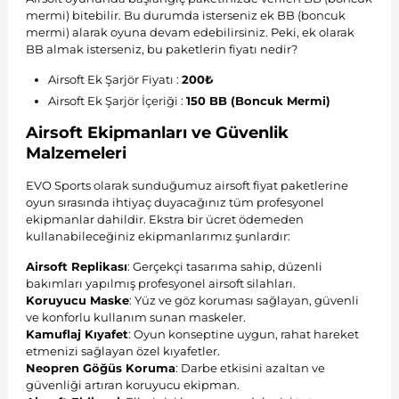
mermi) bitebilir. Bu durumda isterseniz ek BB (boncuk
mermi) alarak oyuna devam edebilirsiniz. Peki, ek olarak
BB almak isterseniz, bu paketlerin fiyatı nedir?
Airsoft Ek Şarjör Fiyatı :
200₺
Airsoft Ek Şarjör İçeriği :
150 BB (Boncuk Mermi)
Airsoft Ekipmanları ve Güvenlik
Malzemeleri
EVO Sports olarak sunduğumuz airsoft fiyat paketlerine
oyun sırasında ihtiyaç duyacağınız tüm profesyonel
ekipmanlar dahildir. Ekstra bir ücret ödemeden
kullanabileceğiniz ekipmanlarımız şunlardır:
Airsoft Replikası
: Gerçekçi tasarıma sahip, düzenli
bakımları yapılmış profesyonel airsoft silahları.
Koruyucu Maske
: Yüz ve göz koruması sağlayan, güvenli
ve konforlu kullanım sunan maskeler.
Kamuflaj Kıyafet
: Oyun konseptine uygun, rahat hareket
etmenizi sağlayan özel kıyafetler.
Neopren Göğüs Koruma
: Darbe etkisini azaltan ve
güvenliği artıran koruyucu ekipman.