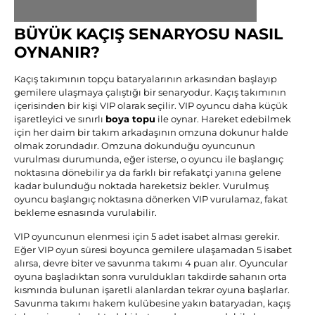
BÜYÜK KAÇIŞ SENARYOSU NASIL
OYNANIR?
Kaçış takımının topçu bataryalarının arkasından başlayıp
gemilere ulaşmaya çalıştığı bir senaryodur. Kaçış takımının
içerisinden bir kişi VIP olarak seçilir. VIP oyuncu daha küçük
işaretleyici ve sınırlı
boya topu
ile oynar. Hareket edebilmek
için her daim bir takım arkadaşının omzuna dokunur halde
olmak zorundadır. Omzuna dokunduğu oyuncunun
vurulması durumunda, eğer isterse, o oyuncu ile başlangıç
noktasına dönebilir ya da farklı bir refakatçi yanına gelene
kadar bulunduğu noktada hareketsiz bekler. Vurulmuş
oyuncu başlangıç noktasına dönerken VIP vurulamaz, fakat
bekleme esnasında vurulabilir.
VIP oyuncunun elenmesi için 5 adet isabet alması gerekir.
Eğer VIP oyun süresi boyunca gemilere ulaşamadan 5 isabet
alırsa, devre biter ve savunma takımı 4 puan alır. Oyuncular
oyuna başladıktan sonra vuruldukları takdirde sahanın orta
kısmında bulunan işaretli alanlardan tekrar oyuna başlarlar.
Savunma takımı hakem kulübesine yakın bataryadan, kaçış