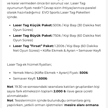
ve karar vermeden önce bir sorunuz var. Laser Tag
oyununun fiyatı nedir? Cevap sizin ihtiyaçlarınıza paralel
olarak hazırladığımız EVO Sports Laser Tag Paketleri
içinde.
Laser Tag Küçük Paket:
500₺ / Kişi Başı (30 Dakika Net
Oyun Süresi)
Laser Tag Büyük Paket
:
750₺ / Kişi Başı (60 Dakika Net
Oyun Süresi)
Laser Tag ”Fırsat” Paket:
1.200₺ / Kişi Başı (60 Dakika
Net Oyun Süresi) + Köfte Ekmek & Ayran + Semaver Keyfi
Laser Tag ek hizmet fiyatları;
Yemek Menü (Köfte Ekmek + Ayran) Fiyatı:
500₺
Semaver Keyfi:
1.500₺
Not
: 19:30 ve sonrasındaki seanslara katılan gruplardan kişi
sayısı fark etmeksizin toplam
2.000 ₺
ilave gece ücreti
alınmaktadır.
Not
: Tesislerimizin içinde bulunduğu ormanlara giriş
yapılırken, yetkili orman işletmeleri ‘
mesire alanı ormana