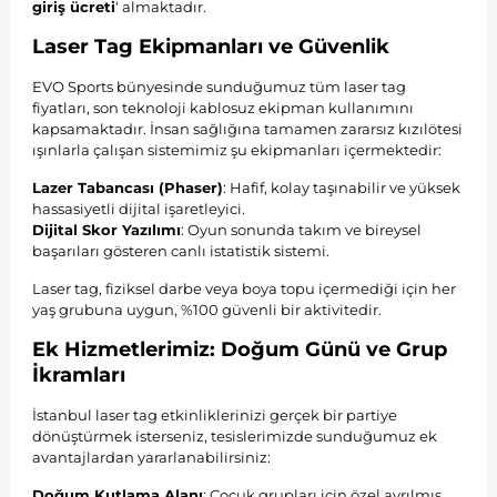
giriş ücreti
‘ almaktadır.
Laser Tag Ekipmanları ve Güvenlik
EVO Sports bünyesinde sunduğumuz tüm laser tag
fiyatları, son teknoloji kablosuz ekipman kullanımını
kapsamaktadır. İnsan sağlığına tamamen zararsız kızılötesi
ışınlarla çalışan sistemimiz şu ekipmanları içermektedir:
Lazer Tabancası (Phaser)
: Hafif, kolay taşınabilir ve yüksek
hassasiyetli dijital işaretleyici.
Dijital Skor Yazılımı
: Oyun sonunda takım ve bireysel
başarıları gösteren canlı istatistik sistemi.
Laser tag, fiziksel darbe veya boya topu içermediği için her
yaş grubuna uygun, %100 güvenli bir aktivitedir.
Ek Hizmetlerimiz: Doğum Günü ve Grup
İkramları
İstanbul laser tag etkinliklerinizi gerçek bir partiye
dönüştürmek isterseniz, tesislerimizde sunduğumuz ek
avantajlardan yararlanabilirsiniz:
Doğum Kutlama Alanı
: Çocuk grupları için özel ayrılmış