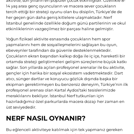
aktivite, son yılların en popüler çocuk etkinliğidir. Özellikle 8-
14 yaş arası genç oyuncuların ve macera sever çocukların
tercih ettiği bir strateji oyunu olan bu disiplin, Türkiye’de de
her geçen gün daha geniş kitlelere ulaşmaktadır. Nerf
İstanbul genelinde özellikle doğum günü partilerinin ve okul
etkinliklerinin vazgeçilmez bir parçası haline gelmiştir.
Yoğun fiziksel aktivite esnasında çocukların hem spor
yapmalarını hem de sosyalleşmelerini sağlayan bu oyun,
ebeveynler tarafından da güvenle desteklenmektedir.
Çocukların ekran başından kalkıp doğa ile iç içe, hareketli bir
ortamda strateji geliştirmeleri gelişim süreçlerine büyük katkı
sağlar. Son yıllarda açılan profesyonel arenalar ile bu aktivite,
gençler için harika bir sosyal ekosistem vadetmektedir. Dart
atıcı, sünger dartlar ve koruyucu gözlük dışında başka bir
ekipman gerektirmeyen bu benzersiz deneyim, Türkiye’nin ilk
profesyonel arenası olan Kartal Aydos’taki tesislerimizde
meraklılarını bekliyor. İstanbul Nerf tutkunları için
hazırladığımız özel parkurlarda macera dozajı her zaman en
üst seviyededir.
NERF NASIL OYNANIR?
Bu eğlenceli aktiviteye katılmak için tek yapmanız gereken