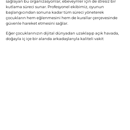
sağlayan bu organizasyonlar, ebeveynler için de stresiz bir
kutlama süreci sunar. Profesyonel ekibimiz, oyunun
başlangıcından sonuna kadar tüm süreci yöneterek
çocukların hem eğlenmesini hem de kurallar çerçevesinde
güvenle hareket etmesini sağlar.
Eğer çocuklarınızın dijital dünyadan uzaklaşıp açık havada,
doğayla iç içe bir alanda arkadaşlarıyla kaliteli vakit
geçirmesini istiyorsanız, bu etkinlik tam size göre. İstanbul
Nerf mekanları arasında en doğal ve en geniş alana sahip olan
parkurumuz, çocuklara gerçek bir "survivor" deneyimi yaşatır.
Taktiksel düşünme, hızlı karar verme ve takım çalışması gibi
yeteneklerin geliştiği bu ortamda, her çocuk kendi
hikayesinin kahramanı olur.
Açık Havada Eğlence
Çocuklarınızın açık havada doğayla iç içe bir alanda
arkadaşlarıyla eğlenceli vakit geçirmesini istiyorsanız, bu
etkinlik tam size göre.
Etkinlik Ekipmanları ve Güvenlik
Standartları