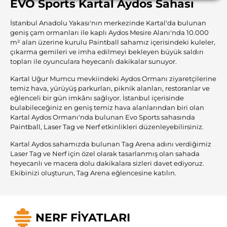
EVO Sports Kartal Aydos Sahası
İstanbul Anadolu Yakası'nın merkezinde Kartal'da bulunan
geniş çam ormanları ile kaplı Aydos Mesire Alanı'nda 10.000
m² alan üzerine kurulu Paintball sahamız içerisindeki kuleler,
çıkarma gemileri ve imha edilmeyi bekleyen büyük saldırı
topları ile oyunculara heyecanlı dakikalar sunuyor.
Kartal Uğur Mumcu mevkiindeki Aydos Ormanı ziyaretçilerine
temiz hava, yürüyüş parkurları, piknik alanları, restoranlar ve
eğlenceli bir gün imkânı sağlıyor. İstanbul içerisinde
bulabileceğiniz en geniş temiz hava alanlarından biri olan
Kartal Aydos Ormanı'nda bulunan Evo Sports sahasında
Paintball
,
Laser Tag
ve
Nerf
etkinlikleri düzenleyebilirsiniz.
Kartal Aydos sahamızda bulunan Tag Arena adını verdiğimiz
Laser Tag ve Nerf için özel olarak tasarlanmış olan sahada
heyecanlı ve macera dolu dakikalara sizleri davet ediyoruz.
Ekibinizi oluşturun, Tag Arena eğlencesine katılın.
NERF FİYATLARI