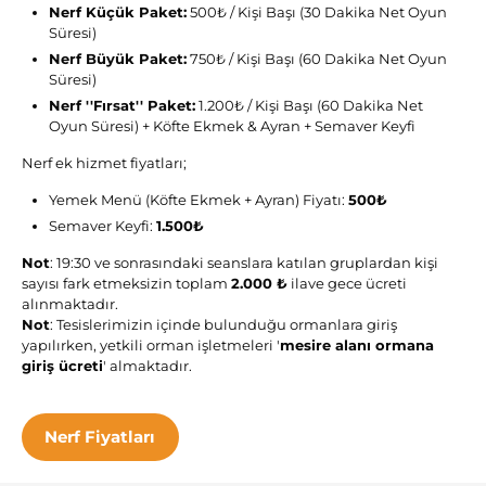
Nerf Küçük Paket:
500₺ / Kişi Başı (30 Dakika Net Oyun
Süresi)
Nerf Büyük Paket:
750₺ / Kişi Başı (60 Dakika Net Oyun
Süresi)
Nerf ''Fırsat'' Paket:
1.200₺ / Kişi Başı (60 Dakika Net
Oyun Süresi) + Köfte Ekmek & Ayran + Semaver Keyfi
Nerf ek hizmet fiyatları;
Yemek Menü (Köfte Ekmek + Ayran) Fiyatı:
500₺
Semaver Keyfi:
1.500₺
Not
: 19:30 ve sonrasındaki seanslara katılan gruplardan kişi
sayısı fark etmeksizin toplam
2.000 ₺
ilave gece ücreti
alınmaktadır.
Not
: Tesislerimizin içinde bulunduğu ormanlara giriş
yapılırken, yetkili orman işletmeleri '
mesire alanı ormana
giriş ücreti
' almaktadır.
Nerf Fiyatları