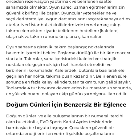
önceden rezervasyon yaptırmak ve belirlenen saatte
sahamızda olmaktır. Oyun süreci uzman eğitmenlerimizin
güvenlik brifingi ile başlar. Oyuncular yeteneklerine ve
seçtikleri stratejiye uygun dart atıcılarını seçerek sahaya adım
atarlar. Nerf İstanbul etkinliklerimizde temel amaç, rakip
takımı elemekten ziyade belirlenen hedeflere (kalelere)
ulaşmak ve takım ruhunu ön plana çıkarmaktır.
Oyun sahasına giren iki takım başlangıç noktalarında
hakemin işaretini bekler. Başlama düdüğü ile birlikte macera
start alır. Takımlar, saha içerisindeki kaleleri ve stratejik
noktaları ele geçirmek için hızlı hareket etmelidir ve
birbirlerini korumalıdır. Kalelerdeki butonlara basılarak ele
geçirilen her nokta, takıma puan kazandırır. Belirlenen süre
sonunda en fazla kaleyi elinde tutan takım turun galibi sayılır.
Toplamda 4 tur boyunca devam eden bu maratonun sonunda,
en yüksek puanı toplayan ekip günün şampiyonu ilan edilir.
Doğum Günleri İçin Benzersiz Bir Eğlence
Doğum günleri ve aile buluşmalarının bir numaralı tercihi
olan bu etkinlik, EVO Sports Kartal Aydos tesislerinde
bambaşka bir boyuta taşınıyor. Çocukların güvenli bir
ortamda enerjilerini en verimli şekilde boşaltmalarını