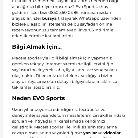
Etkinlik düzenlemek istiyorsunuz ama nereden bilgi
alacağınızı bilmiyor musunuz? Evo Sports’a hoş
geldiniz. İster bizi 0850 360 03 86 numaramızdan
arayabilir, ister
buraya
tıklayarak Whatsapp üzerinden
bizlere ulaşabilir, isterseniz de bu sayfadan online
rezervasyonunuzu tamamlayabilir ve %5 indirimle
etkinliklerimize katılabilirsiniz.
Bilgi Almak İçin…
Macera sporlarıyla ilgili bilgi almak için yapmanız
gereken tek şey, internet sitemizde ilgili etkinliğin
sayfasını inceleyerek saha, fiyat, adres ve senaryolara
ulaşmaktır. Dilerseniz de telefon aracılığıyla bizleri
arayıp ihtiyacınız olan detaylı bilgiyi alabilir, aklınıza
takılanları sorabilirsiniz.
Neden EVO Sports
Uzun yıllar boyunca edindiğimiz tecrübeler ve
deneyimler sayesinde tüm misafirlerimizin akıllarındaki
soruları ve ihtiyaçlarını karşılamada kendimizi
geliştirdik. Macera sporları ile ilgili sizlerin sorularına
cevap olması adına yayınladığımız
yazılar
ve
videolar
,