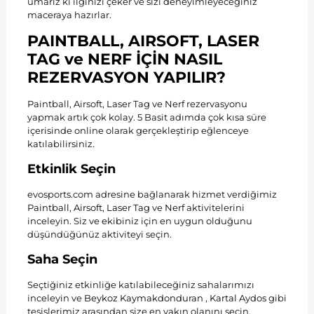
umarız ki ilginizi çeker ve sizi deneyimleyeceğiniz
maceraya hazırlar.
PAINTBALL, AIRSOFT, LASER
TAG ve NERF İÇİN NASIL
REZERVASYON YAPILIR?
Paintball, Airsoft, Laser Tag ve Nerf rezervasyonu
yapmak artık çok kolay. 5 Basit adımda çok kısa süre
içerisinde online olarak gerçekleştirip eğlenceye
katılabilirsiniz.
Etkinlik Seçin
evosports.com adresine bağlanarak hizmet verdiğimiz
Paintball
,
Airsoft
,
Laser Tag
ve
Nerf
aktivitelerini
inceleyin. Siz ve ekibiniz için en uygun olduğunu
düşündüğünüz aktiviteyi seçin.
Saha Seçin
Seçtiğiniz etkinliğe katılabileceğiniz sahalarımızı
inceleyin ve
Beykoz Kaymakdonduran
,
Kartal Aydos
gibi
tesislerimiz arasından size en yakın olanını seçin.