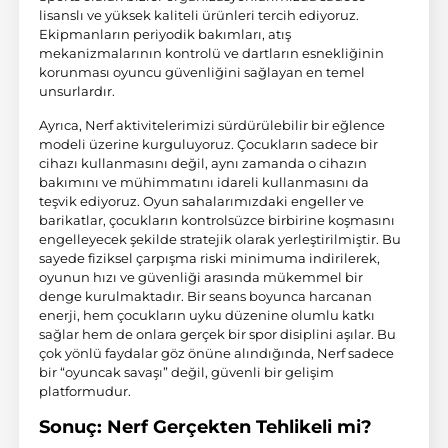
lisanslı ve yüksek kaliteli ürünleri tercih ediyoruz.
Ekipmanların periyodik bakımları, atış
mekanizmalarının kontrolü ve dartların esnekliğinin
korunması oyuncu güvenliğini sağlayan en temel
unsurlardır.
Ayrıca, Nerf aktivitelerimizi sürdürülebilir bir eğlence
modeli üzerine kurguluyoruz. Çocukların sadece bir
cihazı kullanmasını değil, aynı zamanda o cihazın
bakımını ve mühimmatını idareli kullanmasını da
teşvik ediyoruz. Oyun sahalarımızdaki engeller ve
barikatlar, çocukların kontrolsüzce birbirine koşmasını
engelleyecek şekilde stratejik olarak yerleştirilmiştir. Bu
sayede fiziksel çarpışma riski minimuma indirilerek,
oyunun hızı ve güvenliği arasında mükemmel bir
denge kurulmaktadır. Bir seans boyunca harcanan
enerji, hem çocukların uyku düzenine olumlu katkı
sağlar hem de onlara gerçek bir spor disiplini aşılar. Bu
çok yönlü faydalar göz önüne alındığında, Nerf sadece
bir “oyuncak savaşı” değil, güvenli bir gelişim
platformudur.
Sonuç: Nerf Gerçekten Tehlikeli mi?