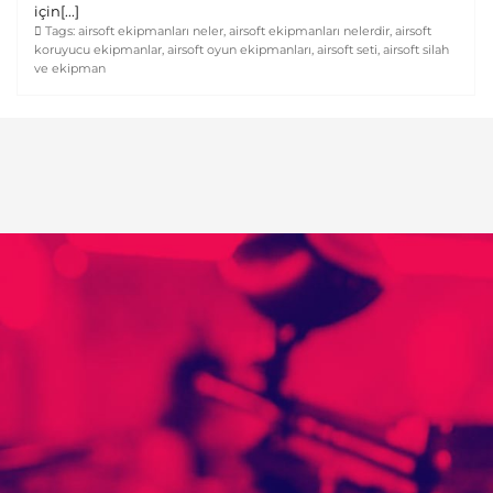
için[...]
Tags:
airsoft ekipmanları neler
,
airsoft ekipmanları nelerdir
,
airsoft
koruyucu ekipmanlar
,
airsoft oyun ekipmanları
,
airsoft seti
,
airsoft silah
ve ekipman