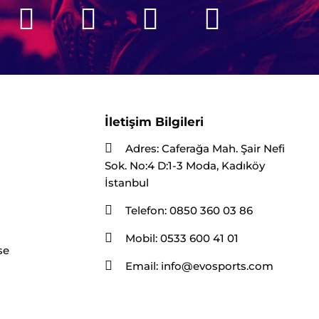
İletişim Bilgileri
Adres:
Caferağa Mah. Şair Nefi
Sok. No:4 D:1-3 Moda, Kadıköy
İstanbul
Telefon:
0850 360 03 86
Mobil:
0533 600 41 01
se
Email:
info@evosports.com