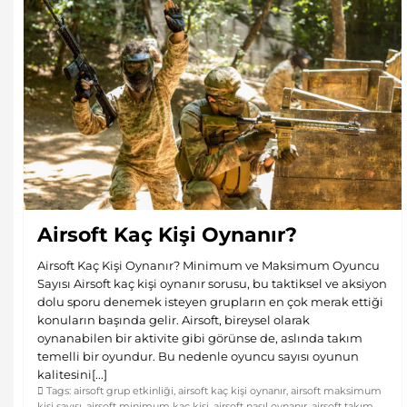
Airsoft Kaç Kişi Oynanır?
Airsoft Kaç Kişi Oynanır? Minimum ve Maksimum Oyuncu
Sayısı Airsoft kaç kişi oynanır sorusu, bu taktiksel ve aksiyon
dolu sporu denemek isteyen grupların en çok merak ettiği
konuların başında gelir. Airsoft, bireysel olarak
oynanabilen bir aktivite gibi görünse de, aslında takım
temelli bir oyundur. Bu nedenle oyuncu sayısı oyunun
kalitesini[...]
Tags:
airsoft grup etkinliği
,
airsoft kaç kişi oynanır
,
airsoft maksimum
kişi sayısı
,
airsoft minimum kaç kişi
,
airsoft nasıl oynanır
,
airsoft takım