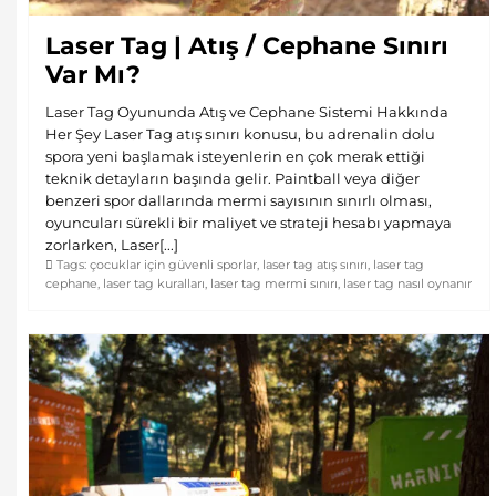
Laser Tag | Atış / Cephane Sınırı
Var Mı?
Laser Tag Oyununda Atış ve Cephane Sistemi Hakkında
Her Şey Laser Tag atış sınırı konusu, bu adrenalin dolu
spora yeni başlamak isteyenlerin en çok merak ettiği
teknik detayların başında gelir. Paintball veya diğer
benzeri spor dallarında mermi sayısının sınırlı olması,
oyuncuları sürekli bir maliyet ve strateji hesabı yapmaya
zorlarken, Laser[...]
Tags:
çocuklar için güvenli sporlar
,
laser tag atış sınırı
,
laser tag
cephane
,
laser tag kuralları
,
laser tag mermi sınırı
,
laser tag nasıl oynanır