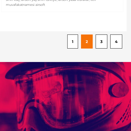
muvafakatnamesi airsoft
1
2
3
4