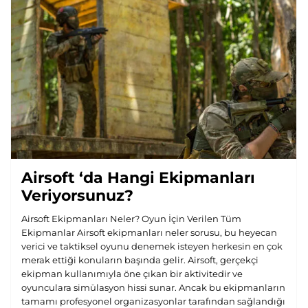
Airsoft ‘da Hangi Ekipmanları
Veriyorsunuz?
Airsoft Ekipmanları Neler? Oyun İçin Verilen Tüm
Ekipmanlar Airsoft ekipmanları neler sorusu, bu heyecan
verici ve taktiksel oyunu denemek isteyen herkesin en çok
merak ettiği konuların başında gelir. Airsoft, gerçekçi
ekipman kullanımıyla öne çıkan bir aktivitedir ve
oyunculara simülasyon hissi sunar. Ancak bu ekipmanların
tamamı profesyonel organizasyonlar tarafından sağlandığı