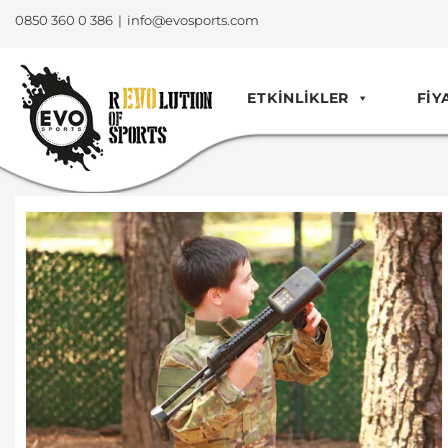
0850 360 0 386
|
info@evosports.com
ETKINLIKLER
FIY