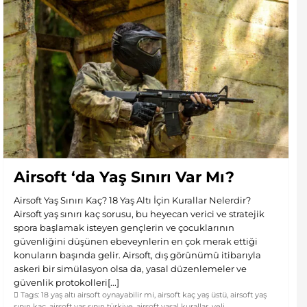
Airsoft ‘da Yaş Sınırı Var Mı?
Airsoft Yaş Sınırı Kaç? 18 Yaş Altı İçin Kurallar Nelerdir?
Airsoft yaş sınırı kaç sorusu, bu heyecan verici ve stratejik
spora başlamak isteyen gençlerin ve çocuklarının
güvenliğini düşünen ebeveynlerin en çok merak ettiği
konuların başında gelir. Airsoft, dış görünümü itibarıyla
askeri bir simülasyon olsa da, yasal düzenlemeler ve
güvenlik protokolleri[...]
Tags:
18 yaş altı airsoft oynayabilir mi
,
airsoft kaç yaş üstü
,
airsoft yaş
sınırı kaç
,
airsoft yaş sınırı türkiye
,
airsoft yasal kurallar
,
veli