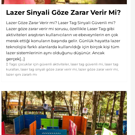
Lazer Sinyali Göze Zarar Verir Mi?
Lazer Göze Zarar Verir mi? Laser Tag Sinyali Güvenli mi?
Lazer göze zarar verir mi sorusu, özellikle Laser Tag gibi
aktiviteleri araştıran kullanıcıların ve ebeveynlerin en çok
merak ettiği konuların başında gelir. Günlük hayatta lazer
teknolojisi farklı alanlarda kullanıldığı için birçok kişi tüm
lazer sistemlerinin aynı olduğunu düşünür. Ancak
gerçek[...]
Tags:
çocuklar için güvenli aktiviteler
,
laser tag güvenli mi
,
laser tag
kuralları
,
laser tag sinyali göze zarar verir mi
,
lazer göze zarar verir mi
,
lazer ışını zararlı mı