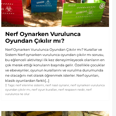
Nerf Oynarken Vurulunca
Oyundan Çıkılır mı?
Nerf Oynarken Vurulunca Oyundan Çıkılır mı? Kurallar ve
Sistem Nerf oynarken vurulunca oyundan çıkılır mı sorusu,
bu eğlenceli aktiviteyi ilk kez deneyimleyecek olanların en
çok merak ettiği konuların başında gelir. Özellikle çocuklar
ve ebeveynler, oyunun kurallarını ve vurulma durumunda
ne olacağını net olarak öğrenmek isterler. Nerf oyunları,
klasik oyunlardan farklı[...]
Tags:
nerf elenme sistemi
,
nerf nasıl oynanır
,
nerf oynarken vurulunca
oyundan çıkılır mı
,
nerf oyun kuralları
,
nerf respawn nedir
,
nerf
vurulunca ne olur