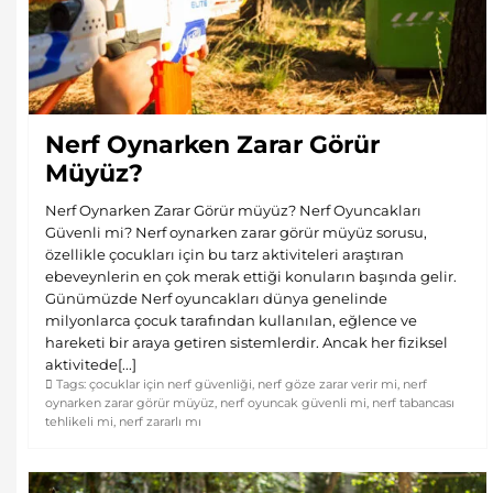
Nerf Oynarken Zarar Görür
Müyüz?
Nerf Oynarken Zarar Görür müyüz? Nerf Oyuncakları
Güvenli mi? Nerf oynarken zarar görür müyüz sorusu,
özellikle çocukları için bu tarz aktiviteleri araştıran
ebeveynlerin en çok merak ettiği konuların başında gelir.
Günümüzde Nerf oyuncakları dünya genelinde
milyonlarca çocuk tarafından kullanılan, eğlence ve
hareketi bir araya getiren sistemlerdir. Ancak her fiziksel
aktivitede[...]
Tags:
çocuklar için nerf güvenliği
,
nerf göze zarar verir mi
,
nerf
oynarken zarar görür müyüz
,
nerf oyuncak güvenli mi
,
nerf tabancası
tehlikeli mi
,
nerf zararlı mı