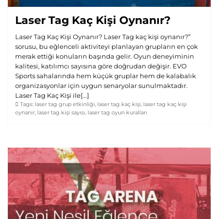
Laser Tag Kaç Kişi Oynanır?
Laser Tag Kaç Kişi Oynanır? Laser Tag kaç kişi oynanır?”
sorusu, bu eğlenceli aktiviteyi planlayan grupların en çok
merak ettiği konuların başında gelir. Oyun deneyiminin
kalitesi, katılımcı sayısına göre doğrudan değişir. EVO
Sports sahalarında hem küçük gruplar hem de kalabalık
organizasyonlar için uygun senaryolar sunulmaktadır.
Laser Tag Kaç Kişi ile[...]
Tags:
laser tag grup etkinliği
,
laser tag kaç kişi
,
laser tag kaç kişi
oynanır
,
laser tag kişi sayısı
,
laser tag oyun kuralları