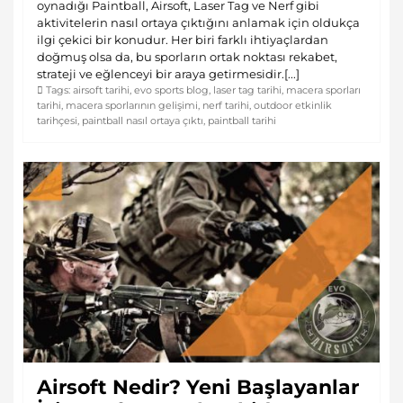
oynadığı Paintball, Airsoft, Laser Tag ve Nerf gibi
aktivitelerin nasıl ortaya çıktığını anlamak için oldukça
ilgi çekici bir konudur. Her biri farklı ihtiyaçlardan
doğmuş olsa da, bu sporların ortak noktası rekabet,
strateji ve eğlenceyi bir araya getirmesidir.[...]
Tags:
airsoft tarihi
,
evo sports blog
,
laser tag tarihi
,
macera sporları
tarihi
,
macera sporlarının gelişimi
,
nerf tarihi
,
outdoor etkinlik
tarihçesi
,
paintball nasıl ortaya çıktı
,
paintball tarihi
Airsoft Nedir? Yeni Başlayanlar