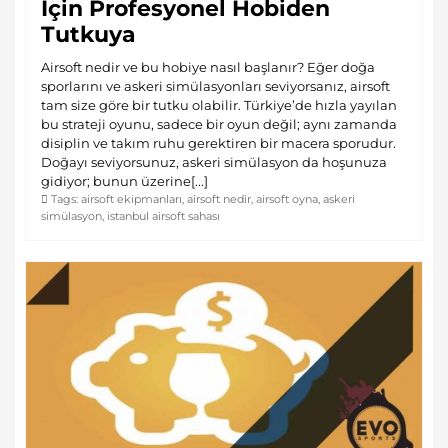
İçin Profesyonel Hobiden
Tutkuya
Airsoft nedir ve bu hobiye nasıl başlanır? Eğer doğa
sporlarını ve askeri simülasyonları seviyorsanız, airsoft
tam size göre bir tutku olabilir. Türkiye’de hızla yayılan
bu strateji oyunu, sadece bir oyun değil; aynı zamanda
disiplin ve takım ruhu gerektiren bir macera sporudur.
Doğayı seviyorsunuz, askeri simülasyon da hoşunuza
gidiyor; bunun üzerine[...]
Tags:
airsoft ekipmanları
,
airsoft nedir
,
airsoft oyna
,
askeri
simülasyon
,
istanbul airsoft sahası