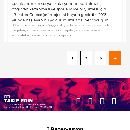
çocuklarımızın sosyal izolasyondan kurtulması,
özgüven kazanması ve sporla iç içe büyümesi için
“Beraber Geleceğe” projesini hayata geçirdik. 2013
yılında başlayan bu yolculuğumuzda, her çocuğun[...]
Tags:
beraber geleceğe
,
çocuk yurtları etkinlikleri
,
evo sports
projeleri
,
kimsesiz çocuklar için projeler
,
kurumsal sosyal
sorumluluk
,
sosyal hizmetler projeleri
1
2
3
4
Rezervasyon