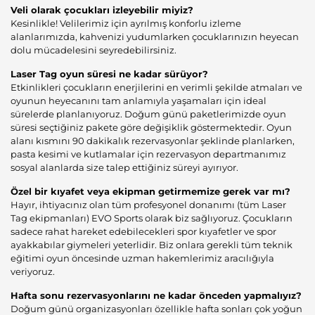
Veli olarak çocukları izleyebilir miyiz?
Kesinlikle! Velilerimiz için ayrılmış konforlu izleme
alanlarımızda, kahvenizi yudumlarken çocuklarınızın heyecan
dolu mücadelesini seyredebilirsiniz.
Laser Tag oyun süresi ne kadar sürüyor?
Etkinlikleri çocukların enerjilerini en verimli şekilde atmaları ve
oyunun heyecanını tam anlamıyla yaşamaları için ideal
sürelerde planlanıyoruz. Doğum günü paketlerimizde oyun
süresi seçtiğiniz pakete göre değişiklik göstermektedir. Oyun
alanı kısmını 90 dakikalık rezervasyonlar şeklinde planlarken,
pasta kesimi ve kutlamalar için rezervasyon departmanımız
sosyal alanlarda size talep ettiğiniz süreyi ayırıyor.
Özel bir kıyafet veya ekipman getirmemize gerek var mı?
Hayır, ihtiyacınız olan tüm profesyonel donanımı (tüm Laser
Tag ekipmanları) EVO Sports olarak biz sağlıyoruz. Çocukların
sadece rahat hareket edebilecekleri spor kıyafetler ve spor
ayakkabılar giymeleri yeterlidir. Biz onlara gerekli tüm teknik
eğitimi oyun öncesinde uzman hakemlerimiz aracılığıyla
veriyoruz.
Hafta sonu rezervasyonlarını ne kadar önceden yapmalıyız?
Doğum günü organizasyonları özellikle hafta sonları çok yoğun