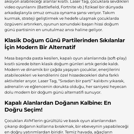
aksiyon alabileceği alanlar kısıtlı. Laser Tag, çocuklara sevdikleri
video oyunlarını (Battlefield, Fortnite vb.) fiziksel bir dünyada
arkadaşlarıyla omuz omuza oynama şansı veriyor. Takım
kurmak, strateji geliştirmek ve hedefe ulaşmak çocuklarda
özgüveni artırırken, oyunun sonundaki başarı hissi doğum
günü partisinin en unutulmaz anısı haline geliyor.
Klasik Doğum Günü Partilerinden Sıkılanlar
İçin Modern Bir Alternatif
Masa başında pasta kesilen, kapalı oyun alanlarında (soft-play)
kısıtlı sürede biten klasik doğum günleri artık geride kaldı.
Modern ve dinamik bir çağda yaşayan çocuklar, enerjilerini
atabilecekleri ve kendilerini özel hissedecekleri daha farklı
aktiviteler arıyor. Laser Tag, “Sıradan bir parti” kalıbını yıkarak,
adrenalin ve eğlencenin dorukta olduğu, her saniyesi heyecan
dolu modern bir doğum günü alternatifi sunuyor.
Kapalı Alanlardan Doğanın Kalbine: En
Doğru Seçim!
Çocukları AVM’lerin gürültülü ve basık oyun alanlarından
çıkarıp doğanın kollarına bırakmak, bir ebeveynin yapabileceği
en doğru yatırımlardan biridir. Temiz havada, ağaçların