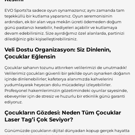
EVO Sports’ta sadece oyun oynamazsınız; aynı zamanda tam
teşekküllü bir kutlama yaparsınız. Oyun seremonisinin
ardından, ek bir alan veya mekân ücreti ödemeden doğum
günü pastanızı kesebilir, hediyeleri açabilir ve kutlamaya
devam edebilirsiniz. Size ayırdığımız özel alanlarda, partinizi
dilediğiniz gibi kişiselleştirebilirsiniz.
Veli Dostu Organizasyon: Siz Dinlenin,
Çocuklar Eğlensin
Çocuklar sahanın tozunu attırırken velilerimizi de unutmadık!
Velilerimiz çocukları güvenli bir şekilde oyun oynarken doğanın
içinde dinlenebilirler; kafeterya alanımızda kahvelerini
yudumlayarak heyecan dolu mücadeleyi izleyebilirler.
Profesyonel hakemlerimizin gözetimindeki oyunlar sayesinde,
ebeveynler için de stresiz ve huzurlu bir etkinlik günü garanti
ediyoruz.
Çocukların Gözdesi: Neden Tüm Çocuklar
Laser Tag’i Çok Seviyor?
Günümüzde çocukların dijital dünyadan kopup gerçek hayatta