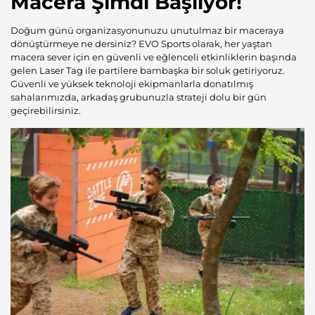
Macera Şimdi Başlıyor!
Doğum günü organizasyonunuzu unutulmaz bir maceraya
dönüştürmeye ne dersiniz? EVO Sports olarak, her yaştan
macera sever için en güvenli ve eğlenceli etkinliklerin başında
gelen
Laser Tag
ile partilere bambaşka bir soluk getiriyoruz.
Güvenli ve yüksek teknoloji ekipmanlarla donatılmış
sahalarımızda, arkadaş grubunuzla strateji dolu bir gün
geçirebilirsiniz.