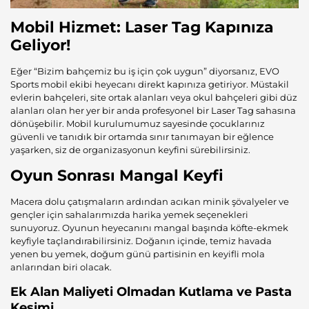
Mobil Hizmet
: Laser Tag Kapınıza
Geliyor!
Eğer “Bizim bahçemiz bu iş için çok uygun” diyorsanız, EVO
Sports mobil ekibi heyecanı direkt kapınıza getiriyor. Müstakil
evlerin bahçeleri, site ortak alanları veya okul bahçeleri gibi düz
alanları olan her yer bir anda profesyonel bir
Laser Tag
sahasına
dönüşebilir. Mobil kurulumumuz sayesinde çocuklarınız
güvenli ve tanıdık bir ortamda sınır tanımayan bir eğlence
yaşarken, siz de organizasyonun keyfini sürebilirsiniz.
Oyun Sonrası Mangal Keyfi
Macera dolu çatışmaların ardından acıkan minik şövalyeler ve
gençler için sahalarımızda harika yemek seçenekleri
sunuyoruz. Oyunun heyecanını mangal başında köfte-ekmek
keyfiyle taçlandırabilirsiniz. Doğanın içinde, temiz havada
yenen bu yemek, doğum günü partisinin en keyifli mola
anlarından biri olacak.
Ek Alan Maliyeti Olmadan Kutlama ve Pasta
Kesimi