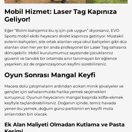
Mobil Hizmet
: Laser Tag Kapınıza
Geliyor!
Eğer “Bizim bahçemiz bu iş için çok uygun” diyorsanız, EVO
Sports mobil ekibi heyecanı direkt kapınıza getiriyor. Müstakil
evlerin bahçeleri, site ortak alanları veya okul bahçeleri gibi düz
alanları olan her yer bir anda profesyonel bir
Laser Tag
sahasına
dönüşebilir. Mobil kurulumumuz sayesinde çocuklarınız
güvenli ve tanıdık bir ortamda sınır tanımayan bir eğlence
yaşarken, siz de organizasyonun keyfini sürebilirsiniz.
Oyun Sonrası Mangal Keyfi
Macera dolu çatışmaların ardından acıkan minik şövalyeler ve
gençler için sahalarımızda harika yemek seçenekleri
sunuyoruz. Oyunun heyecanını mangal başında köfte-ekmek
keyfiyle taçlandırabilirsiniz. Doğanın içinde, temiz havada
yenen bu yemek, doğum günü partisinin en keyifli mola
anlarından biri olacak.
Ek Alan Maliyeti Olmadan Kutlama ve Pasta
Kesimi