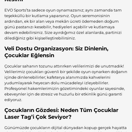
EVO Sports’ta sadece oyun oynamazsınız; aynı zamanda tam
teşekküllü bir kutlama yaparsınız. Oyun seremonisinin
ardından, ek bir alan veya mekân ücreti ödemeden doğum
günü pastanızı kesebilir, hediyeleri açabilir ve kutlamaya
devam edebilirsiniz. Size ayırdığımız özel alanlarda, partinizi
dilediğiniz gibi kişiselleştirebilirsiniz.
Veli Dostu Organizasyon: Siz Dinlenin,
Çocuklar Eğlensin
Çocuklar sahanın tozunu attırırken velilerimizi de unutmadık!
Velilerimiz çocukları güvenli bir şekilde oyun oynarken doğanın
içinde dinlenebilirler; kafeterya alanımızda kahvelerini
yudumlayarak heyecan dolu mücadeleyi izleyebilirler.
Profesyonel hakemlerimizin gözetimindeki oyunlar sayesinde,
ebeveynler için de stresiz ve huzurlu bir etkinlik günü garanti
ediyoruz.
Çocukların Gözdesi: Neden Tüm Çocuklar
Laser Tag’i Çok Seviyor?
Günümüzde çocukların dijital dünyadan kopup gerçek hayatta