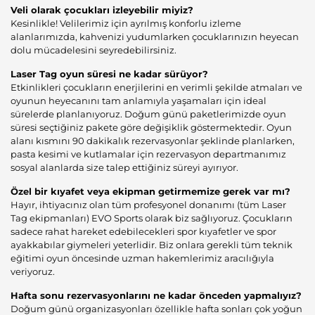
Veli olarak çocukları izleyebilir miyiz?
Kesinlikle! Velilerimiz için ayrılmış konforlu izleme
alanlarımızda, kahvenizi yudumlarken çocuklarınızın heyecan
dolu mücadelesini seyredebilirsiniz.
Laser Tag oyun süresi ne kadar sürüyor?
Etkinlikleri çocukların enerjilerini en verimli şekilde atmaları ve
oyunun heyecanını tam anlamıyla yaşamaları için ideal
sürelerde planlanıyoruz. Doğum günü paketlerimizde oyun
süresi seçtiğiniz pakete göre değişiklik göstermektedir. Oyun
alanı kısmını 90 dakikalık rezervasyonlar şeklinde planlarken,
pasta kesimi ve kutlamalar için rezervasyon departmanımız
sosyal alanlarda size talep ettiğiniz süreyi ayırıyor.
Özel bir kıyafet veya ekipman getirmemize gerek var mı?
Hayır, ihtiyacınız olan tüm profesyonel donanımı (tüm Laser
Tag ekipmanları) EVO Sports olarak biz sağlıyoruz. Çocukların
sadece rahat hareket edebilecekleri spor kıyafetler ve spor
ayakkabılar giymeleri yeterlidir. Biz onlara gerekli tüm teknik
eğitimi oyun öncesinde uzman hakemlerimiz aracılığıyla
veriyoruz.
Hafta sonu rezervasyonlarını ne kadar önceden yapmalıyız?
Doğum günü organizasyonları özellikle hafta sonları çok yoğun