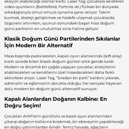
aksiyon alabileceği alanlar kısıtlı. Laser Tag, çocuklara sevdikleri
video oyunlarını (Battlefield, Fortnite vb.) fiziksel bir dünyada
arkadaşlarıyla omuz omuza oynama şansı veriyor. Takım
kurmak, strateji geliştirmek ve hedefe ulaşmak çocuklarda
özgüveni artırırken, oyunun sonundaki başarı hissi doğum
günü partisinin en unutulmaz anısı haline geliyor.
Klasik Doğum Günü Partilerinden Sıkılanlar
İçin Modern Bir Alternatif
Masa başında pasta kesilen, kapalı oyun alanlarında (soft-play)
kısıtlı sürede biten klasik doğum günleri artık geride kaldı.
Modern ve dinamik bir çağda yaşayan çocuklar, enerjilerini
atabilecekleri ve kendilerini özel hissedecekleri daha farklı
aktiviteler arıyor. Laser Tag, “Sıradan bir parti” kalıbını yıkarak,
adrenalin ve eğlencenin dorukta olduğu, her saniyesi heyecan
dolu modern bir doğum günü alternatifi sunuyor.
Kapalı Alanlardan Doğanın Kalbine: En
Doğru Seçim!
Çocukları AVM’lerin gürültülü ve basık oyun alanlarından
çıkarıp doğanın kollarına bırakmak, bir ebeveynin yapabileceği
en doğru yatırımlardan biridir. Temiz havada, ağaçların