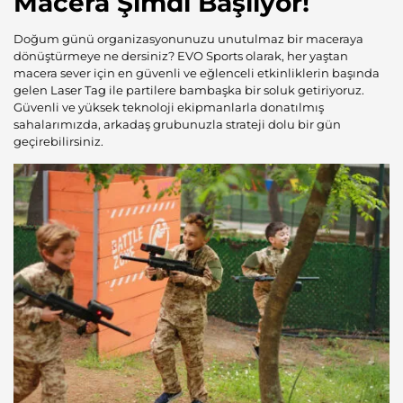
Macera Şimdi Başlıyor!
Doğum günü organizasyonunuzu unutulmaz bir maceraya
dönüştürmeye ne dersiniz? EVO Sports olarak, her yaştan
macera sever için en güvenli ve eğlenceli etkinliklerin başında
gelen
Laser Tag
ile partilere bambaşka bir soluk getiriyoruz.
Güvenli ve yüksek teknoloji ekipmanlarla donatılmış
sahalarımızda, arkadaş grubunuzla strateji dolu bir gün
geçirebilirsiniz.