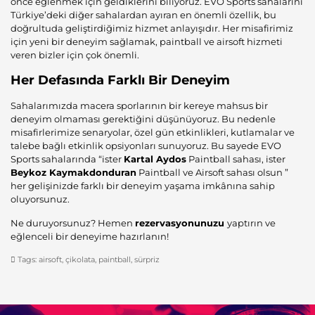
önce eğlenmek için geldiklerini biliyoruz. EVO Sports sahalarını
Türkiye’deki diğer sahalardan ayıran en önemli özellik, bu
doğrultuda geliştirdiğimiz hizmet anlayışıdır. Her misafirimiz
için yeni bir deneyim sağlamak, paintball ve airsoft hizmeti
veren bizler için çok önemli.
Her Defasında Farklı Bir Deneyim
Sahalarımızda macera sporlarının bir kereye mahsus bir
deneyim olmaması gerektiğini düşünüyoruz. Bu nedenle
misafirlerimize senaryolar, özel gün etkinlikleri, kutlamalar ve
talebe bağlı etkinlik opsiyonları sunuyoruz. Bu sayede EVO
Sports sahalarında “ister
Kartal Aydos
Paintball sahası, ister
Beykoz Kaymakdonduran
Paintball ve Airsoft sahası olsun ”
her gelişinizde farklı bir deneyim yaşama imkânına sahip
oluyorsunuz.
Ne duruyorsunuz? Hemen
rezervasyonunuzu
yaptırın ve
eğlenceli bir deneyime hazırlanın!
Tags:
airsoft
,
çikolata
,
paintball
,
sürpriz