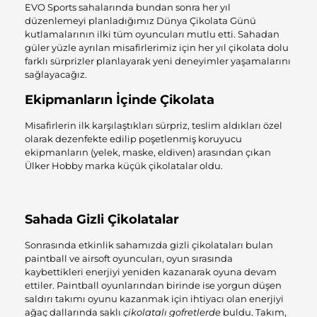
EVO Sports sahalarında bundan sonra her yıl
düzenlemeyi planladığımız Dünya Çikolata Günü
kutlamalarının ilki tüm oyuncuları mutlu etti. Sahadan
güler yüzle ayrılan misafirlerimiz için her yıl çikolata dolu
farklı sürprizler planlayarak yeni deneyimler yaşamalarını
sağlayacağız.
Ekipmanların İçinde Çikolata
Misafirlerin ilk karşılaştıkları sürpriz, teslim aldıkları özel
olarak dezenfekte edilip poşetlenmiş koruyucu
ekipmanların (yelek, maske, eldiven) arasından çıkan
Ülker Hobby marka küçük çikolatalar oldu.
Sahada Gizli Çikolatalar
Sonrasında etkinlik sahamızda gizli çikolataları bulan
paintball ve airsoft oyuncuları, oyun sırasında
kaybettikleri enerjiyi yeniden kazanarak oyuna devam
ettiler. Paintball oyunlarından birinde ise yorgun düşen
saldırı takımı oyunu kazanmak için ihtiyacı olan enerjiyi
ağaç dallarında saklı
çikolatalı gofretlerde
buldu. Takım,