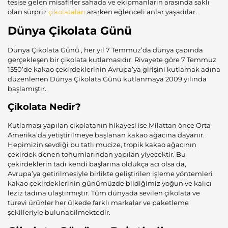
tesise gelen misafirler sahada ve ekipmanların arasında saklı
olan sürpriz
çikolataları
ararken eğlenceli anlar yaşadılar.
Dünya Çikolata Günü
Dünya Çikolata Günü , her yıl 7 Temmuz’da dünya çapında
gerçekleşen bir çikolata kutlamasıdır. Rivayete göre 7 Temmuz
1550’de kakao çekirdeklerinin Avrupa’ya girişini kutlamak adına
düzenlenen Dünya Çikolata Günü kutlanmaya 2009 yılında
başlamıştır.
Çikolata Nedir?
Kutlaması yapılan çikolatanın hikayesi ise Milattan önce Orta
Amerika’da yetiştirilmeye başlanan kakao ağacına dayanır.
Hepimizin sevdiği bu tatlı mucize, tropik
kakao
ağacının
çekirdek denen
tohumlarından
yapılan yiyecektir. Bu
çekirdeklerin tadı kendi başlarına oldukça acı olsa da,
Avrupa’ya getirilmesiyle birlikte geliştirilen işleme yöntemleri
kakao çekirdeklerinin günümüzde bildiğimiz yoğun ve kalıcı
leziz tadına ulaştırmıştır. Tüm dünyada sevilen çikolata ve
türevi ürünler her ülkede farklı markalar ve paketleme
şekilleriyle bulunabilmektedir.