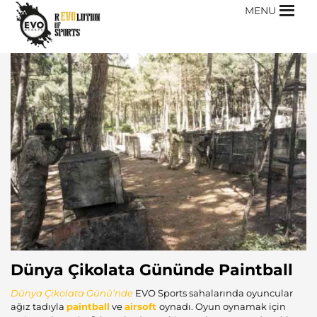
MENU
Dünya Çikolata Gününde Paintball
Dünya Çikolata
Günü’nde
EVO Sports sahalarında oyuncular
ağız tadıyla
paintball
ve
airsoft
oynadı. Oyun oynamak için