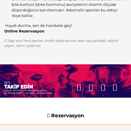
bile kortizol (stres hormonu) seviyelerini önemli ölçüde
düşürdüğünü kanıtlamıştır. Adrenalin sporları bu etkiyi
ikiye katlar.
Haydi durma, sen de harekete geç!
Online Rezervasyon
Tags:
açık hava sporları
,
airsoft
,
doğa sporları
,
laser tag
,
paintball
,
sağlıklı
yaşam
,
takım çalışması
Rezervasyon