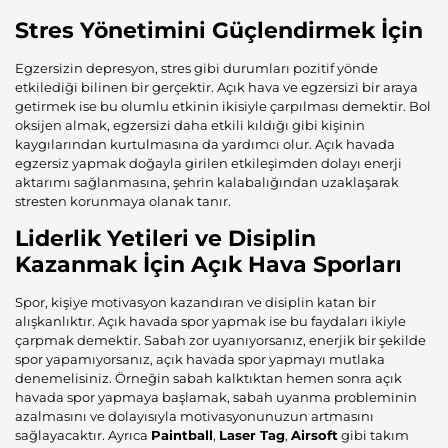
Stres Yönetimini Güçlendirmek İçin
Egzersizin depresyon, stres gibi durumları pozitif yönde
etkilediği bilinen bir gerçektir. Açık hava ve egzersizi bir araya
getirmek ise bu olumlu etkinin ikisiyle çarpılması demektir. Bol
oksijen almak, egzersizi daha etkili kıldığı gibi kişinin
kaygılarından kurtulmasına da yardımcı olur. Açık havada
egzersiz yapmak doğayla girilen etkileşimden dolayı enerji
aktarımı sağlanmasına, şehrin kalabalığından uzaklaşarak
stresten korunmaya olanak tanır.
Liderlik Yetileri ve Disiplin
Kazanmak İçin Açık Hava Sporları
Spor, kişiye motivasyon kazandıran ve disiplin katan bir
alışkanlıktır. Açık havada spor yapmak ise bu faydaları ikiyle
çarpmak demektir. Sabah zor uyanıyorsanız, enerjik bir şekilde
spor yapamıyorsanız, açık havada spor yapmayı mutlaka
denemelisiniz. Örneğin sabah kalktıktan hemen sonra açık
havada spor yapmaya başlamak, sabah uyanma probleminin
azalmasını ve dolayısıyla motivasyonunuzun artmasını
sağlayacaktır. Ayrıca
Paintball
,
Laser Tag
,
Airsoft
gibi takım