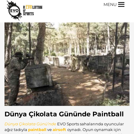
MENU
Dünya Çikolata Gününde Paintball
Dünya Çikolata
Günü’nde
EVO Sports sahalarında oyuncular
ağız tadıyla
paintball
ve
airsoft
oynadı. Oyun oynamak için