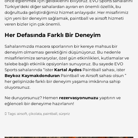
önce eğlenmek için geldiklerini biliyoruz. EVO Sports sahalarını
Türkiye’deki diğer sahalardan ayıran en önemli özellik, bu
doğrultuda geliştirdiğimiz hizmet anlayışıdır. Her misafirimiz
için yeni bir deneyim sağlamak, paintball ve airsoft hizmeti
veren bizler için çok önemli.
Her Defasında Farklı Bir Deneyim
Sahalarımızda macera sporlarının bir kereye mahsus bir
deneyim olmaması gerektiğini düşünüyoruz. Bu nedenle
misafirlerimize senaryolar, özel gün etkinlikleri, kutlamalar ve
talebe bağlı etkinlik opsiyonları sunuyoruz. Bu sayede EVO
Sports sahalarında “ister
Kartal Aydos
Paintball sahası, ister
Beykoz Kaymakdonduran
Paintball ve Airsoft sahası olsun ”
her gelişinizde farklı bir deneyim yaşama imkânına sahip
oluyorsunuz.
Ne duruyorsunuz? Hemen
rezervasyonunuzu
yaptırın ve
eğlenceli bir deneyime hazırlanın!
Tags:
airsoft
,
çikolata
,
paintball
,
sürpriz