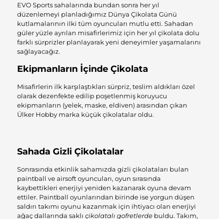
EVO Sports sahalarında bundan sonra her yıl
düzenlemeyi planladığımız Dünya Çikolata Günü
kutlamalarının ilki tüm oyuncuları mutlu etti. Sahadan
güler yüzle ayrılan misafirlerimiz için her yıl çikolata dolu
farklı sürprizler planlayarak yeni deneyimler yaşamalarını
sağlayacağız.
Ekipmanların İçinde Çikolata
Misafirlerin ilk karşılaştıkları sürpriz, teslim aldıkları özel
olarak dezenfekte edilip poşetlenmiş koruyucu
ekipmanların (yelek, maske, eldiven) arasından çıkan
Ülker Hobby marka küçük çikolatalar oldu.
Sahada Gizli Çikolatalar
Sonrasında etkinlik sahamızda gizli çikolataları bulan
paintball ve airsoft oyuncuları, oyun sırasında
kaybettikleri enerjiyi yeniden kazanarak oyuna devam
ettiler. Paintball oyunlarından birinde ise yorgun düşen
saldırı takımı oyunu kazanmak için ihtiyacı olan enerjiyi
ağaç dallarında saklı
çikolatalı gofretlerde
buldu. Takım,