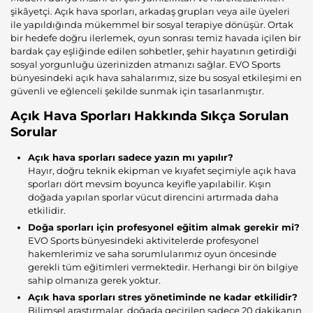
şikâyetçi. Açık hava sporları, arkadaş grupları veya aile üyeleri
ile yapıldığında mükemmel bir sosyal terapiye dönüşür. Ortak
bir hedefe doğru ilerlemek, oyun sonrası temiz havada içilen bir
bardak çay eşliğinde edilen sohbetler, şehir hayatının getirdiği
sosyal yorgunluğu üzerinizden atmanızı sağlar. EVO Sports
bünyesindeki açık hava sahalarımız, size bu sosyal etkileşimi en
güvenli ve eğlenceli şekilde sunmak için tasarlanmıştır.
Açık Hava Sporları Hakkında Sıkça Sorulan
Sorular
Açık hava sporları sadece yazın mı yapılır?
Hayır, doğru teknik ekipman ve kıyafet seçimiyle açık hava
sporları dört mevsim boyunca keyifle yapılabilir. Kışın
doğada yapılan sporlar vücut direncini artırmada daha
etkilidir.
Doğa sporları için profesyonel eğitim almak gerekir mi?
EVO Sports bünyesindeki aktivitelerde profesyonel
hakemlerimiz ve saha sorumlularımız oyun öncesinde
gerekli tüm eğitimleri vermektedir. Herhangi bir ön bilgiye
sahip olmanıza gerek yoktur.
Açık hava sporları stres yönetiminde ne kadar etkilidir?
Bilimsel araştırmalar, doğada geçirilen sadece 20 dakikanın