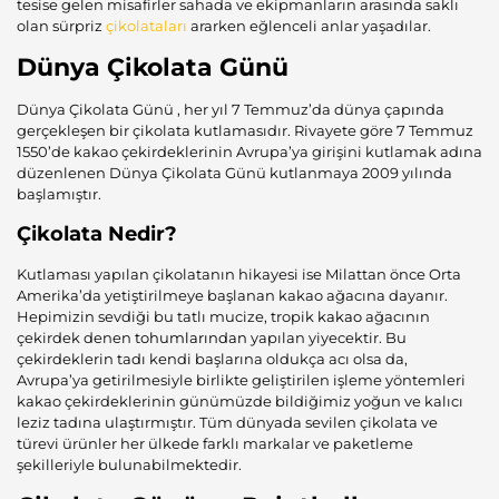
tesise gelen misafirler sahada ve ekipmanların arasında saklı
olan sürpriz
çikolataları
ararken eğlenceli anlar yaşadılar.
Dünya Çikolata Günü
Dünya Çikolata Günü , her yıl 7 Temmuz’da dünya çapında
gerçekleşen bir çikolata kutlamasıdır. Rivayete göre 7 Temmuz
1550’de kakao çekirdeklerinin Avrupa’ya girişini kutlamak adına
düzenlenen Dünya Çikolata Günü kutlanmaya 2009 yılında
başlamıştır.
Çikolata Nedir?
Kutlaması yapılan çikolatanın hikayesi ise Milattan önce Orta
Amerika’da yetiştirilmeye başlanan kakao ağacına dayanır.
Hepimizin sevdiği bu tatlı mucize, tropik
kakao
ağacının
çekirdek denen
tohumlarından
yapılan yiyecektir. Bu
çekirdeklerin tadı kendi başlarına oldukça acı olsa da,
Avrupa’ya getirilmesiyle birlikte geliştirilen işleme yöntemleri
kakao çekirdeklerinin günümüzde bildiğimiz yoğun ve kalıcı
leziz tadına ulaştırmıştır. Tüm dünyada sevilen çikolata ve
türevi ürünler her ülkede farklı markalar ve paketleme
şekilleriyle bulunabilmektedir.