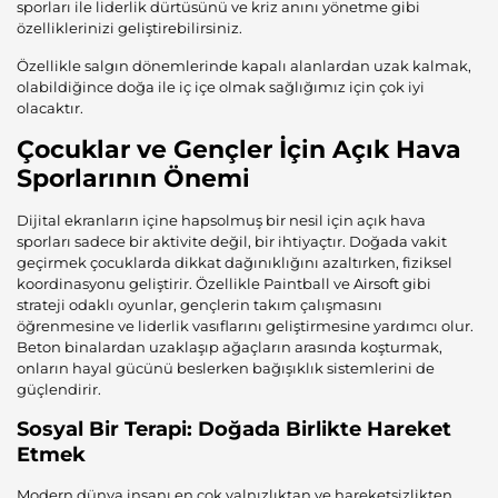
sporları ile liderlik dürtüsünü ve kriz anını yönetme gibi
özelliklerinizi geliştirebilirsiniz.
Özellikle salgın dönemlerinde kapalı alanlardan uzak kalmak,
olabildiğince doğa ile iç içe olmak sağlığımız için çok iyi
olacaktır.
Çocuklar ve Gençler İçin Açık Hava
Sporlarının Önemi
Dijital ekranların içine hapsolmuş bir nesil için açık hava
sporları sadece bir aktivite değil, bir ihtiyaçtır. Doğada vakit
geçirmek çocuklarda dikkat dağınıklığını azaltırken, fiziksel
koordinasyonu geliştirir. Özellikle Paintball ve
Airsoft
gibi
strateji odaklı oyunlar, gençlerin takım çalışmasını
öğrenmesine ve liderlik vasıflarını geliştirmesine yardımcı olur.
Beton binalardan uzaklaşıp ağaçların arasında koşturmak,
onların hayal gücünü beslerken bağışıklık sistemlerini de
güçlendirir.
Sosyal Bir Terapi: Doğada Birlikte Hareket
Etmek
Modern dünya insanı en çok yalnızlıktan ve hareketsizlikten