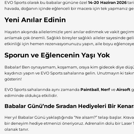
EVO Sports olarak bu babalar gününe özel
14-20 Haziran
2026
tar
havada, doğanın içinde eğlenceli bir macera için tek yapmanız g
Yeni Anılar Edinin
Hayatın akışında ailelerimizle yeni anılar edinmek ve vakit geçi
anlamak çok önemli. Sağlıklı bireyler sağlıklı aileler sayesinde geli
etkinliği için hemen rezervasyonunuzu yapın, aile boyu eğlenceye
Sporun ve Eğlencenin Yaşı Yok
Babalar! Ben oynayamam, koşamam, oraya kim gidecek diye düşünm
kaydınızı yapın ve EVO Sports sahalarına gelin. Unutmayın ki takı
gösterin!
EVO Sports sahalarında aynı zamanda
Paintball
,
Nerf
ve
Airsoft
g
ediminde oldukça etkilidir.
Babalar Günü’nde Sıradan Hediyeleri Bir Kenar
Her yıl Babalar Günü yaklaştığında “Ne alsam?” telaşı başlar. Krava
bir deneyim hediye etmenizi öneriyoruz. Adrenalin dolu bir Laser 
olanak tanır.