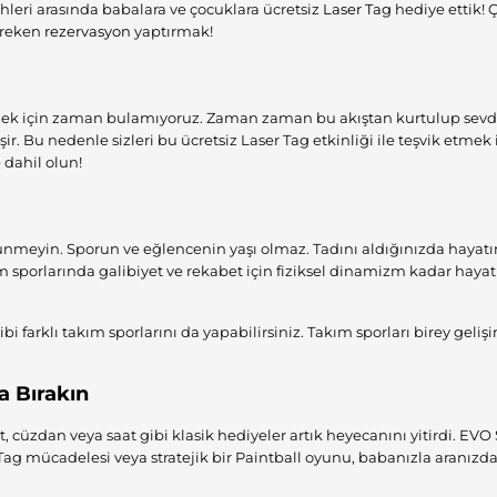
ihleri arasında babalara ve çocuklara ücretsiz
Laser Tag
hediye ettik! 
ereken
rezervasyon
yaptırmak!
rmek için zaman bulamıyoruz. Zaman zaman bu akıştan kurtulup sevdik
şir. Bu nedenle sizleri bu ücretsiz Laser Tag etkinliği ile teşvik etmek 
 dahil olun!
eyin. Sporun ve eğlencenin yaşı olmaz. Tadını aldığınızda hayatın
m sporlarında galibiyet ve rekabet için fiziksel dinamizm kadar hayat
ibi farklı takım sporlarını da yapabilirsiniz. Takım sporları birey geliş
a Bırakın
t, cüzdan veya saat gibi klasik hediyeler artık heyecanını yitirdi. EVO
Tag mücadelesi veya stratejik bir Paintball oyunu, babanızla aranızd