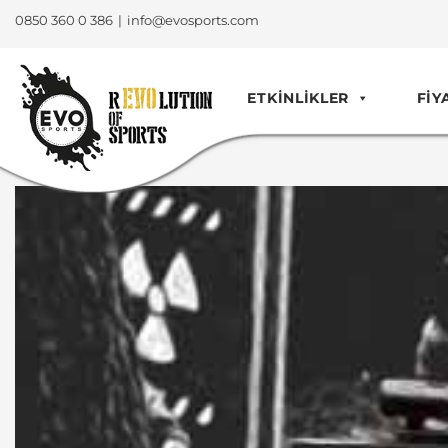
0850 360 0 386
|
info@evosports.com
ETKINLIKLER
FIY