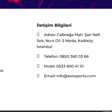
İletişim Bilgileri
Adres:
Caferağa Mah. Şair Nefi
Sok. No:4 D:1-3 Moda, Kadıköy
İstanbul
Telefon:
0850 360 03 86
Mobil:
0533 600 41 01
se
Email:
info@evosports.com