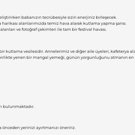
eliştirirken babanızın tecrübesiyle sizin enerjiniz birleşecek.
a harikası alanlarımızda temiz hava alarak kutlama yapma şansı.
anları ve fotoğraf çekimleri ile tam bir festival havası.
bir kutlama vesilesidir. Annelerimiz ve diğer aile üyeleri, kafeterya a
p birlikte yenen bir mangal yemeği, günün yorgunluğunu atmanın en k
ırı bulunmaktadır.
nceden yerinizi ayırtmanızı öneririz.