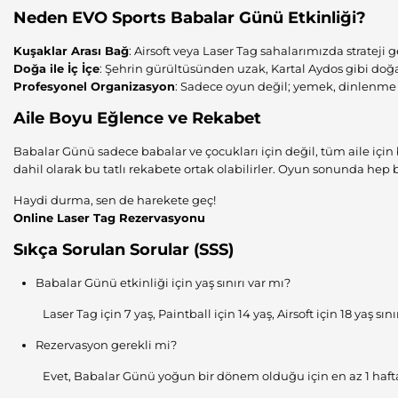
Neden EVO Sports Babalar Günü Etkinliği?
Kuşaklar Arası Bağ
: Airsoft veya Laser Tag sahalarımızda strateji g
Doğa ile İç İçe
: Şehrin gürültüsünden uzak, Kartal Aydos gibi doğ
Profesyonel Organizasyon
: Sadece oyun değil; yemek, dinlenme al
Aile Boyu Eğlence ve Rekabet
Babalar Günü sadece babalar ve çocukları için değil, tüm aile için 
dahil olarak bu tatlı rekabete ortak olabilirler. Oyun sonunda he
Haydi durma, sen de harekete geç!
Online Laser Tag Rezervasyonu
Sıkça Sorulan Sorular (SSS)
Babalar Günü etkinliği için yaş sınırı var mı?
Laser Tag için 7 yaş, Paintball için 14 yaş, Airsoft için 18 yaş sın
Rezervasyon gerekli mi?
Evet, Babalar Günü yoğun bir dönem olduğu için en az 1 hafta ö