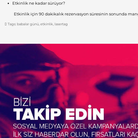
Etkinlik ne kadar sürüyor?
Etkinlik için 90 dakikalık rezervasyon süresinin sonunda mangal
Tags:
babalar günü
,
etkinlik
,
lasertag