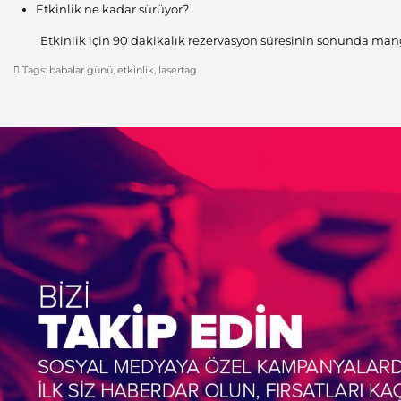
Etkinlik ne kadar sürüyor?
Etkinlik için 90 dakikalık rezervasyon süresinin sonunda mangal
Tags:
babalar günü
,
etkinlik
,
lasertag