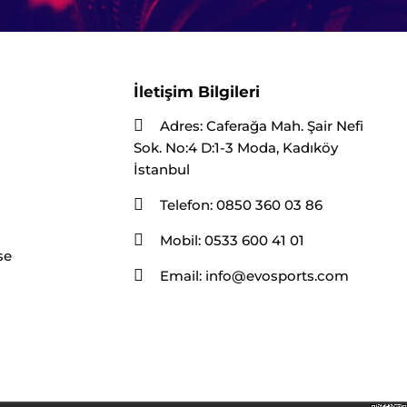
İletişim Bilgileri
Adres:
Caferağa Mah. Şair Nefi
Sok. No:4 D:1-3 Moda, Kadıköy
İstanbul
Telefon:
0850 360 03 86
Mobil:
0533 600 41 01
se
Email:
info@evosports.com