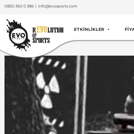
0850 360 0 386
|
info@evosports.com
ETKINLIKLER
FIY