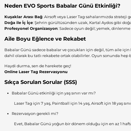
Neden EVO Sports Babalar Günü Etkinliği?
Kuşaklar Arası Bağ
: Airsoft veya Laser Tag sahalarımızda strateji g
Doğa ile İç İçe
: Şehrin gürültüsünden uzak, Kartal Aydos gibi doğ
Profesyonel Organizasyon
: Sadece oyun değil; yemek, dinlenme al
Aile Boyu Eğlence ve Rekabet
Babalar Günü sadece babalar ve çocukları için değil, tüm aile için 
dahil olarak bu tatlı rekabete ortak olabilirler. Oyun sonunda he
Haydi durma, sen de harekete geç!
Online Laser Tag Rezervasyonu
Sıkça Sorulan Sorular (SSS)
Babalar Günü etkinliği için yaş sınırı var mı?
Laser Tag için 7 yaş, Paintball için 14 yaş, Airsoft için 18 yaş sın
Rezervasyon gerekli mi?
Evet, Babalar Günü yoğun bir dönem olduğu için en az 1 hafta ö