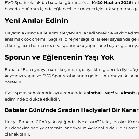
EVO Sports olarak bu babalar gününe özel
14-20 Haziran
2026
tar
havada, doğanın içinde eğlenceli bir macera için tek yapmanız g
Yeni Anılar Edinin
Hayatın akışında ailelerimizle yeni anılar edinmek ve vakit geçi
anlamak çok önemli. Sağlıklı bireyler sağlıklı aileler sayesinde geli
etkinliği için hemen rezervasyonunuzu yapın, aile boyu eğlenceye
Sporun ve Eğlencenin Yaşı Yok
Babalar! Ben oynayamam, koşamam, oraya kim gidecek diye düşünm
kaydınızı yapın ve EVO Sports sahalarına gelin. Unutmayın ki takı
gösterin!
EVO Sports sahalarında aynı zamanda
Paintball
,
Nerf
ve
Airsoft
g
ediminde oldukça etkilidir.
Babalar Günü’nde Sıradan Hediyeleri Bir Kenar
Her yıl Babalar Günü yaklaştığında “Ne alsam?” telaşı başlar. Krava
bir deneyim hediye etmenizi öneriyoruz. Adrenalin dolu bir Laser 
olanak tanır.