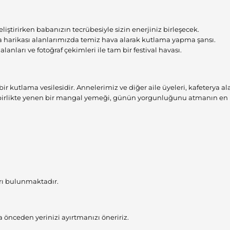
eliştirirken babanızın tecrübesiyle sizin enerjiniz birleşecek.
a harikası alanlarımızda temiz hava alarak kutlama yapma şansı.
anları ve fotoğraf çekimleri ile tam bir festival havası.
bir kutlama vesilesidir. Annelerimiz ve diğer aile üyeleri, kafeterya a
p birlikte yenen bir mangal yemeği, günün yorgunluğunu atmanın en k
ırı bulunmaktadır.
nceden yerinizi ayırtmanızı öneririz.