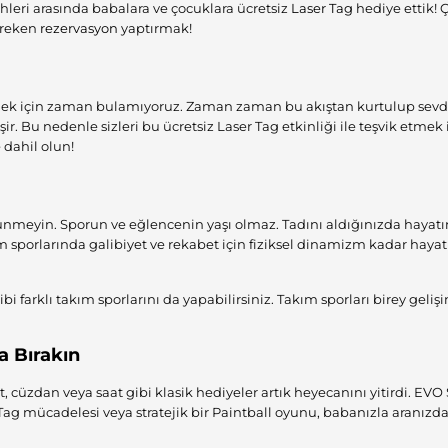
ihleri arasında babalara ve çocuklara ücretsiz
Laser Tag
hediye ettik! 
ereken
rezervasyon
yaptırmak!
rmek için zaman bulamıyoruz. Zaman zaman bu akıştan kurtulup sevdik
şir. Bu nedenle sizleri bu ücretsiz Laser Tag etkinliği ile teşvik etmek 
 dahil olun!
eyin. Sporun ve eğlencenin yaşı olmaz. Tadını aldığınızda hayatın
m sporlarında galibiyet ve rekabet için fiziksel dinamizm kadar hayat
ibi farklı takım sporlarını da yapabilirsiniz. Takım sporları birey geliş
a Bırakın
t, cüzdan veya saat gibi klasik hediyeler artık heyecanını yitirdi. EVO
Tag mücadelesi veya stratejik bir Paintball oyunu, babanızla aranızd