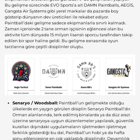
Bu gelişme sürecinde EVO Sports’a ait
DAMN Paintballs
,
AEGİS
,
Gangsta Air Systems
gibi yerel markalar da pazarda boy
gösterip dünyanın dev üreticileri ile rekabet ediyor.
Paintball’daki gelişme sadece ekipmanlarla sınırlı kalmadı.
Zaman içerisinde 2 tane orman işçisinin eğlencesi olan bu
aktivite tüm dünyada 15 milyon lisanslı sporcu tarafından takip
edilen bir spor haline geldi. Bu gelişme esnasında oyun
tarzlarına göre çeşitli disiplinler oluştu.
Senaryo / Woodsball:
Paintball’un gelişmekte olduğu
ülkelerde en yaygın görülen disiplin Senaryo Paintball’dır.
Orman alanlarında, terk edilmiş binalarda ya da düz arazi
üzerine senaryoya uygun düzenlemeler yapılarak, güvenlik
kuralları dışındaki uygulamaların işletmeden işletmeye
farklılık gösterdiği bu dal, Paintball’un hobi ya da hafta
sonu eğlencesine en çok yaklaştığı disiplindir. Devamlılık