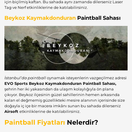
için biçilmiş kaftan. Bu sahada aynı zamanda dilerseniz Laser
Tag ve Nerf etkinliklerine de katılabilirsiniz.
Beykoz Kaymakdonduran
Paintball Sahası
İstanbul’da paintball
oynamak isteyenlerin vazgeçilmez adresi
EVO Sports Beykoz Kaymakdonduran Paintball Sahası,
şehrin her iki yakasından da ulaşım kolaylığıyla ön plana
çıkıyor. Beykoz ilçesinin güzel sahillerinin hemen arkasında
kalan el değmemiş güzellikteki mesire alanının içerisinde size
doğayla iç içe bir macera imkânı sunan bu sahada dilerseniz
Airsoft
etkinliklerine de katılabilirsiniz.
Paintball Fiyatları
Nelerdir?