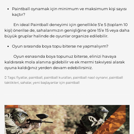
Paintball oynamak için minimum ve maksimum kişi sayısı
kaçtır?
En ideal Paintball deneyimi için genellikle 5’e 5 (toplam 10
kişi) önerilse de, sahalarımızın genişliğine göre 15’e 15 veya daha
büyük gruplar halinde de oyunlar organize edilebilir.
Oyun sırasında boya topu biterse ne yapmalıyım?
Oyun esnasında boya topunuz biterse, elinizi havaya
kaldırarak mola alanına gidebilir ve ek mermi takviyesi alarak
oyuna kaldığınız yerden devam edebilirsiniz.
Tags:
fiyatlar
,
paintball
,
paintball kuralları
,
paintball nasıl oynanır
,
paintball
taktikleri
,
sahalar
,
yeni başlayanlar için paintball