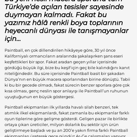
Türkiye’de açılan tesisler sayesinde
duymayan kalmadı. Fakat bu
yazımız hâlâ renkli boya toplarının
heyecanlı dünyası ile tanışmayanlar
için…
Paintball, en çok dillendirilen hikâyeye göre, 30 yıl önce
Kaliforniyalı ormancıların aralarında şakalaşırken şans eseri
keşfettikleri bir spor. Fakat aradan geçen yıllar içerisinde
gördüğü büyük ilgi, bize bu keşif için geç bile kalındığını kanıt
niteliğindedir. Bu süre içerisinde Paintball basit bir şakadan
Dünya’nın en büyük macera sporlarından birine dönüştü. Tabii
ki bu bir gecede olmadı, fakat sürecin benzer sporlara göre çok
kısa olması, genç neslin spor anlayışı ile Paintball’un ruhunun
uyuştuğunun en büyük göstergesi.
Paintball ekipmanları ilk yıllarda havalı silah benzeri, tek
atımlık ilkel ekipmanlardı, fakat zamanla bu ekipmanlar farklı
oyun tiplerine göre gelişme gösterdi. Gelişen pazar ile birlikte
ortaya çıkan üreticiler, milyon dolarlık bu sektör için ürün
geliştirmeye başladı ve şu an 200’e yakın firma farklı Paintball
ekipmanları üreterek gece gündüz Ar-Ge çalışmaları yapıyor.