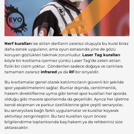
Nerf kuralları
ise atılan dartların zararsız oluşuyla bu kural biraz
daha esnek uygulanır, ama oyun esnasında yine de gözü
koruyan gözlükleri takmak zorunludur.
Laser Tag kuralları
böyle bir kısıtlama içermez çünkü Laser Tag’de zaten atılan
fiziki bir cisim yoktur. Gönderilen sadece doğaya ve canlılara
tamamen zararsız
infrared
ya da
RF
bir sinyaldir.
Bu kısıtlamalar genel olarak katılımcıların güvenli bir şekilde
spor yapabilmelerini sağlar. Bunlar dışında, centilmenlik,
hakem direktiflerine uyma gibi temel spor kuralları her sporda
olduğu gibi macera sporlarında da geçerlidir. Ayrıca her işletme
kendi ekipman ve parkur özelliklerine göre çeşitli senaryolar,
bu senaryolara bağlı farklı uygulamalar ve kurallar koyarak
aktiviteyi zenginleştirir. Bu tarz kuralları oyun öncesi
bilgilendirme toplantısında baş hakem ya da rehberiniz size
aktaracaktır.