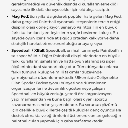
gerektirmediği ve güvenlik dışındaki kuralların esnekliği
sayesinde ilk defa deneyecekler için oldukça caziptir.
Mag Fed:
Son yıllarda giderek popüler hale gelen Mag Fed,
daha gerçekçi Paintball oynamak isteyenlerin tercih ettiği
disiplin olarak öne çıkıyor. Senaryo Paintball’ın en büyük
farkı kullanılan işaretleyicilerin şarjör beslemeli oluşu. Bu
sayede oyun içerisinde atış gücü ortadan kalkıyor ve daha
stratejik hareket etme zorunluluğu ortaya çıkıyor.
Speedball / XBall:
Speedball, en hızlı tanımıyla Paintball’ın
salt spor hâlidir. Diğer Paintball disiplinlerinden en büyük
farkı kuralların, sahaların ve hatta oyun alanındaki siper
ölçülerinin dahi standart oluşudur. Tüm dünyada onlarca
farklı turnuva, kulüp ve millî takımlar düzeyinde
şampiyonalar düzenlenmektedir. Ülkemizde Gelişmekte
Olan Sporlar Federasyonu bünyesinde düzenlenen
organizasyonlar ile devamlılık göstermeye çalışan
Speedball en büyük zorluğu yeterli özel organizasyon
yapılmamasından ve buna bağlı olarak yeni sporcu
kazanamamasından yaşamaktadır. Bu sorunun çözümü
için özellikle büyük illerde çeşitli kulüpler genç oyunculara
destek olmakta ve eğitimlerini üstlenerek onları geleceğin
paintballcuları yapmak için çaba sarf etmektedir.