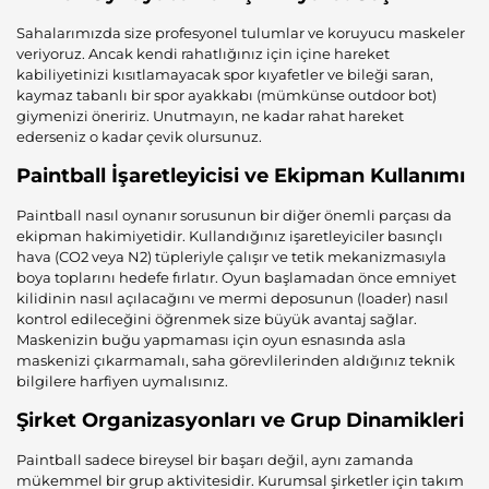
Sahalarımızda size profesyonel tulumlar ve koruyucu maskeler
veriyoruz. Ancak kendi rahatlığınız için içine hareket
kabiliyetinizi kısıtlamayacak spor kıyafetler ve bileği saran,
kaymaz tabanlı bir spor ayakkabı (mümkünse outdoor bot)
giymenizi öneririz. Unutmayın, ne kadar rahat hareket
ederseniz o kadar çevik olursunuz.
Paintball İşaretleyicisi ve Ekipman Kullanımı
Paintball nasıl oynanır sorusunun bir diğer önemli parçası da
ekipman hakimiyetidir. Kullandığınız işaretleyiciler basınçlı
hava (CO2 veya N2) tüpleriyle çalışır ve tetik mekanizmasıyla
boya toplarını hedefe fırlatır. Oyun başlamadan önce emniyet
kilidinin nasıl açılacağını ve mermi deposunun (loader) nasıl
kontrol edileceğini öğrenmek size büyük avantaj sağlar.
Maskenizin buğu yapmaması için oyun esnasında asla
maskenizi çıkarmamalı, saha görevlilerinden aldığınız teknik
bilgilere harfiyen uymalısınız.
Şirket Organizasyonları ve Grup Dinamikleri
Paintball sadece bireysel bir başarı değil, aynı zamanda
mükemmel bir grup aktivitesidir. Kurumsal şirketler için takım