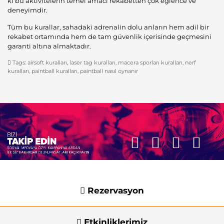
ki bu aktivitelerin temel amacı rekabetten çok eğlence ve
deneyimdir.
Tüm bu kurallar, sahadaki adrenalin dolu anların hem adil bir
rekabet ortamında hem de tam güvenlik içerisinde geçmesini
garanti altına almaktadır.
Tags:
airsoft kuralları
,
laser tag kuralları
,
macera sporları kuralları
,
nerf
kuralları
,
paintball kuralları
,
paintball nasıl oynanır
Rezervasyon
Etkinliklerimiz