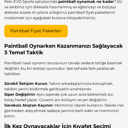
Peki EVO Sports sahalarında
paintball oynamak ne kadar
? Siz
ve ekibiniz için dikkatle hazırlanmış ve eğlenceyi ve bütçeyi
dikkate alarak ön plana aldığımız paintball fiyat paketlerini
incelemek için aşağıdaki butona tıklayabilirsiniz.
Paintball Fiyat Paketleri
Paintball Oynarken Kazanmanızı Sağlayacak
3 Temel Taktik
Paintball nasıl oynanır sorusunun cevabı sadece tetiğe basmak
değildir; bu bir strateji oyunudur. İşte sahada fark yaratacak
taktikler:
Sürekli İletişim Kurun
: Takım arkadaşlarınızla konuşmak,
rakibin yerini bildirmek galibiyetin anahtarıdır.
Siper Değiştirin
: Aynı siperde çok uzun süre beklemek sizi
kolay hedef yapar. Güvenli anı kollayın ve yer değiştirin.
Gereksiz Atıştan Kaçının
: Merminizi idareli kullanın. Rakibi net
görmeden ateş etmek sadece yerinizi belli eder ve merminizi
bitirir.
İlk Kez Oynayacaklar İçin Kıyafet Seçimi