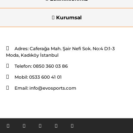
Kurumsal
İletişim Bilgileri
Adres:
Caferağa Mah. Şair Nefi Sok. No:4 D:1-3
Moda, Kadıköy İstanbul
Telefon:
0850 360 03 86
Mobil:
0533 600 41 01
Email:
info@evosports.com