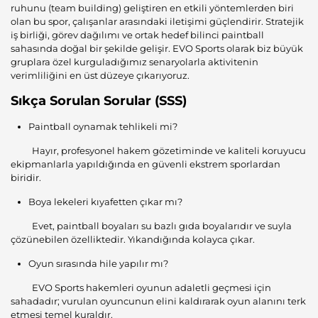
ruhunu (team building) geliştiren en etkili yöntemlerden biri
olan bu spor, çalışanlar arasındaki iletişimi güçlendirir. Stratejik
iş birliği, görev dağılımı ve ortak hedef bilinci paintball
sahasında doğal bir şekilde gelişir. EVO Sports olarak biz büyük
gruplara özel kurguladığımız senaryolarla aktivitenin
verimliliğini en üst düzeye çıkarıyoruz.
Sıkça Sorulan Sorular (SSS)
Paintball oynamak tehlikeli mi?
Hayır, profesyonel hakem gözetiminde ve kaliteli koruyucu
ekipmanlarla yapıldığında en güvenli ekstrem sporlardan
biridir.
Boya lekeleri kıyafetten çıkar mı?
Evet, paintball boyaları su bazlı gıda boyalarıdır ve suyla
çözünebilen özelliktedir. Yıkandığında kolayca çıkar.
Oyun sırasında hile yapılır mı?
EVO Sports hakemleri oyunun adaletli geçmesi için
sahadadır; vurulan oyuncunun elini kaldırarak oyun alanını terk
etmesi temel kuraldır.