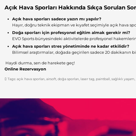
Açık Hava Sporları Hakkında Sıkça Sorulan Sor
Açık hava sporları sadece yazın mı yapılır?
Hayır, doğru teknik ekipman ve kıyafet seçimiyle açık hava spor
Doğa sporları için profesyonel eğitim almak gerekir mi?
EVO Sports bünyesindeki aktivitelerde profesyonel hakemlerim
Açık hava sporları stres yönetiminde ne kadar etkilidir?
Bilimsel araştırmalar, doğada geçirilen sadece 20 dakikanın bil
Haydi durma, sen de harekete geç!
Online Rezervasyon
Tags:
açık hava sporları
,
airsoft
,
doğa sporları
,
laser tag
,
paintball
,
sağlıklı yaşam
,