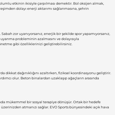
 olumlu etkinin ikisiyle çarpılması demektir. Bol oksijen almak,
kileşimden dolayı enerji aktarımı sağlanmasına, şehrin
. Sabah zor uyanıyorsanız, enerjik bir şekilde spor yapamıyorsanız,
 uyanma probleminin azalmasını ve dolayısıyla
netme gibi özelliklerinizi geliştirebilirsiniz.
da dikkat dağınıklığını azaltırken, fiziksel koordinasyonu geliştirir.
 yardımcı olur. Beton binalardan uzaklaşıp ağaçların arasında
ığında mükemmel bir sosyal terapiye dönüşür. Ortak bir hedefe
ğu üzerinizden atmanızı sağlar. EVO Sports bünyesindeki açık hava