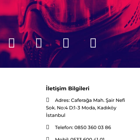
İletişim Bilgileri
Adres:
Caferağa Mah. Şair Nefi
Sok. No:4 D:1-3 Moda, Kadıköy
İstanbul
Telefon:
0850 360 03 86
Mobil:
0533 600 41 01