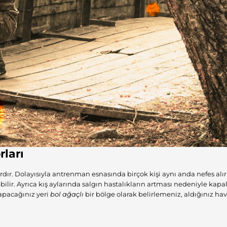
ları
ır. Dolayısıyla antrenman esnasında birçok kişi aynı anda nefes alır v
lir. Ayrıca kış aylarında salgın hastalıkların artması nedeniyle kapa
yapacağınız yeri
bol ağaçlı
bir bölge olarak belirlemeniz, aldığınız hava