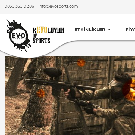
0850 360 0 386
|
info@evosports.com
ETKINLIKLER
FIY