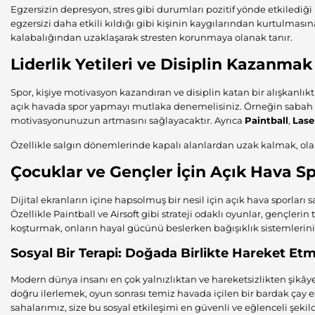
Egzersizin depresyon, stres gibi durumları pozitif yönde etkilediği 
egzersizi daha etkili kıldığı gibi kişinin kaygılarından kurtulmas
kalabalığından uzaklaşarak stresten korunmaya olanak tanır.
Liderlik Yetileri ve Disiplin Kazanmak
Spor, kişiye motivasyon kazandıran ve disiplin katan bir alışkanlık
açık havada spor yapmayı mutlaka denemelisiniz. Örneğin sabah
motivasyonunuzun artmasını sağlayacaktır. Ayrıca
Paintball
,
Lase
Özellikle salgın dönemlerinde kapalı alanlardan uzak kalmak, olabil
Çocuklar ve Gençler İçin Açık Hava S
Dijital ekranların içine hapsolmuş bir nesil için açık hava sporları 
Özellikle Paintball ve
Airsoft
gibi strateji odaklı oyunlar, gençleri
koşturmak, onların hayal gücünü beslerken bağışıklık sistemlerini
Sosyal Bir Terapi: Doğada Birlikte Hareket Et
Modern dünya insanı en çok yalnızlıktan ve hareketsizlikten şikâyet
doğru ilerlemek, oyun sonrası temiz havada içilen bir bardak çay 
sahalarımız, size bu sosyal etkileşimi en güvenli ve eğlenceli şeki