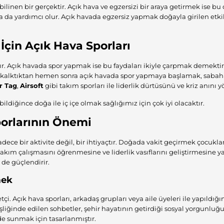
bilinen bir gerçektir. Açık hava ve egzersizi bir araya getirmek ise bu
ına da yardımcı olur. Açık havada egzersiz yapmak doğayla girilen et
 İçin Açık Hava Sporları
tır. Açık havada spor yapmak ise bu faydaları ikiyle çarpmak demektir
 kalktıktan hemen sonra açık havada spor yapmaya başlamak, sabah
r Tag
,
Airsoft
gibi takım sporları ile liderlik dürtüsünü ve kriz anını yö
diğince doğa ile iç içe olmak sağlığımız için çok iyi olacaktır.
porlarının Önemi
sadece bir aktivite değil, bir ihtiyaçtır. Doğada vakit geçirmek çocuklar
n takım çalışmasını öğrenmesine ve liderlik vasıflarını geliştirmesine
 de güçlendirir.
mek
çi. Açık hava sporları, arkadaş grupları veya aile üyeleri ile yapıld
eşliğinde edilen sohbetler, şehir hayatının getirdiği sosyal yorgunlu
lde sunmak için tasarlanmıştır.