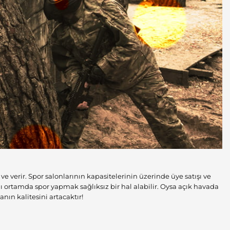
e verir. Spor salonlarının kapasitelerinin üzerinde üye satışı ve
lı ortamda spor yapmak sağlıksız bir hal alabilir. Oysa açık havada
nın kalitesini artacaktır!