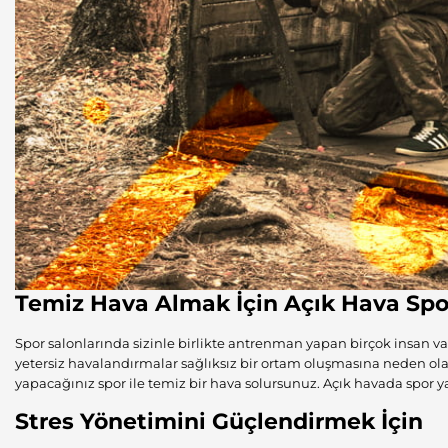
Temiz Hava Almak İçin Açık Hava Spor
Spor salonlarında sizinle birlikte antrenman yapan birçok insan vard
yetersiz havalandırmalar sağlıksız bir ortam oluşmasına neden olabi
yapacağınız spor ile temiz bir hava solursunuz. Açık havada spor 
Stres Yönetimini Güçlendirmek İçin