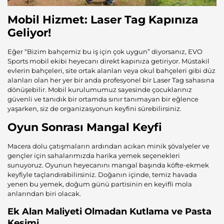
Mobil Hizmet
: Laser Tag Kapınıza
Geliyor!
Eğer “Bizim bahçemiz bu iş için çok uygun” diyorsanız, EVO
Sports mobil ekibi heyecanı direkt kapınıza getiriyor. Müstakil
evlerin bahçeleri, site ortak alanları veya okul bahçeleri gibi düz
alanları olan her yer bir anda profesyonel bir
Laser Tag
sahasına
dönüşebilir. Mobil kurulumumuz sayesinde çocuklarınız
güvenli ve tanıdık bir ortamda sınır tanımayan bir eğlence
yaşarken, siz de organizasyonun keyfini sürebilirsiniz.
Oyun Sonrası Mangal Keyfi
Macera dolu çatışmaların ardından acıkan minik şövalyeler ve
gençler için sahalarımızda harika yemek seçenekleri
sunuyoruz. Oyunun heyecanını mangal başında köfte-ekmek
keyfiyle taçlandırabilirsiniz. Doğanın içinde, temiz havada
yenen bu yemek, doğum günü partisinin en keyifli mola
anlarından biri olacak.
Ek Alan Maliyeti Olmadan Kutlama ve Pasta
Kesimi