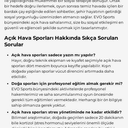
ile yapıldığında mükemmel bir sosyal terapiye dönüşür. Ortak
bir hedefe doğru ilerlemek, oyun sonrası temiz havada içilen bir
bardak çay eşliğinde edilen sohbetler, şehir hayatının getirdiği
sosyal yorgunluğu üzerinizden atmanızı sağlar. EVO Sports
bünyesindeki açık hava sahalarımız, size bu sosyal etkileşimi en
güvenli ve eğlenceli şekilde sunmak için tasarlanmıştır.
Açık Hava Sporları Hakkında Sıkça Sorulan
Sorular
Açık hava sporları sadece yazın mı yapılır?
Hayır, doğru teknik ekipman ve kıyafet seçimiyle açık hava
sporları dört mevsim boyunca keyifle yapılabilir. Kışın
doğada yapılan sporlar vücut direncini artırmada daha
etkilidir.
Doğa sporları için profesyonel eğitim almak gerekir mi?
EVO Sports bünyesindeki aktivitelerde profesyonel
hakemlerimiz ve saha sorumlularımız oyun öncesinde
gerekli tüm eğitimleri vermektedir. Herhangi bir ön bilgiye
sahip olmanıza gerek yoktur.
Açık hava sporları stres yönetiminde ne kadar etkilidir?
Bilimsel araştırmalar, doğada geçirilen sadece 20 dakikanın
bile kortizol (stres hormonu) seviyelerini önemli ölçüde