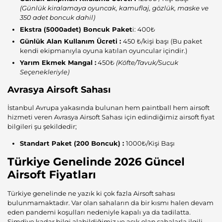
(Günlük kiralamaya oyuncak, kamuflaj, gözlük, maske ve
350 adet boncuk dahil)
Ekstra (5000adet) Boncuk Paket
i: 400₺
Günlük Alan Kullanım Ücreti :
450 ₺/kişi başı (Bu paket
kendi ekipmanıyla oyuna katılan oyuncular içindir.)
Yarım Ekmek Mangal :
450₺
(Köfte/Tavuk/Sucuk
Seçenekleriyle)
Avrasya Airsoft Sahası
İstanbul Avrupa yakasında bulunan hem paintball hem airsoft
hizmeti veren Avrasya Airsoft Sahası için edindiğimiz airsoft fiyat
bilgileri şu şekildedir;
Standart Paket (200 Boncuk) :
1000₺/Kişi Başı
Türkiye Genelinde 2026 Güncel
Airsoft Fiyatları
Türkiye genelinde ne yazık ki çok fazla Airsoft sahası
bulunmamaktadır. Var olan sahaların da bir kısmı halen devam
eden pandemi koşulları nedeniyle kapalı ya da tadilatta.
Şimdiye kadar bilgi alabildiğimiz ve açık olan sahalarla ilgili