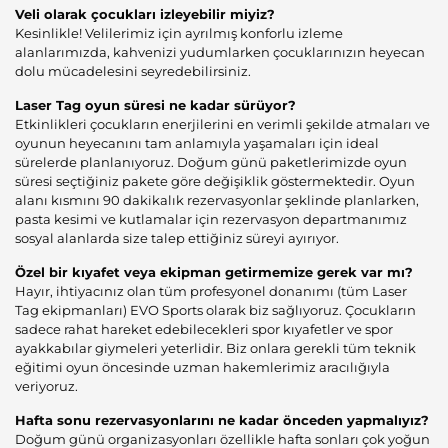
Veli olarak çocukları izleyebilir miyiz?
Kesinlikle! Velilerimiz için ayrılmış konforlu izleme
alanlarımızda, kahvenizi yudumlarken çocuklarınızın heyecan
dolu mücadelesini seyredebilirsiniz.
Laser Tag oyun süresi ne kadar sürüyor?
Etkinlikleri çocukların enerjilerini en verimli şekilde atmaları ve
oyunun heyecanını tam anlamıyla yaşamaları için ideal
sürelerde planlanıyoruz. Doğum günü paketlerimizde oyun
süresi seçtiğiniz pakete göre değişiklik göstermektedir. Oyun
alanı kısmını 90 dakikalık rezervasyonlar şeklinde planlarken,
pasta kesimi ve kutlamalar için rezervasyon departmanımız
sosyal alanlarda size talep ettiğiniz süreyi ayırıyor.
Özel bir kıyafet veya ekipman getirmemize gerek var mı?
Hayır, ihtiyacınız olan tüm profesyonel donanımı (tüm Laser
Tag ekipmanları) EVO Sports olarak biz sağlıyoruz. Çocukların
sadece rahat hareket edebilecekleri spor kıyafetler ve spor
ayakkabılar giymeleri yeterlidir. Biz onlara gerekli tüm teknik
eğitimi oyun öncesinde uzman hakemlerimiz aracılığıyla
veriyoruz.
Hafta sonu rezervasyonlarını ne kadar önceden yapmalıyız?
Doğum günü organizasyonları özellikle hafta sonları çok yoğun