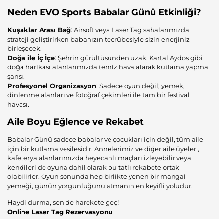
Neden EVO Sports Babalar Günü Etkinliği?
Kuşaklar Arası Bağ
: Airsoft veya Laser Tag sahalarımızda
strateji geliştirirken babanızın tecrübesiyle sizin enerjiniz
birleşecek.
Doğa ile İç İçe
: Şehrin gürültüsünden uzak, Kartal Aydos gibi
doğa harikası alanlarımızda temiz hava alarak kutlama yapma
şansı.
Profesyonel Organizasyon
: Sadece oyun değil; yemek,
dinlenme alanları ve fotoğraf çekimleri ile tam bir festival
havası.
Aile Boyu Eğlence ve Rekabet
Babalar Günü sadece babalar ve çocukları için değil, tüm aile
için bir kutlama vesilesidir. Annelerimiz ve diğer aile üyeleri,
kafeterya alanlarımızda heyecanlı maçları izleyebilir veya
kendileri de oyuna dahil olarak bu tatlı rekabete ortak
olabilirler. Oyun sonunda hep birlikte yenen bir mangal
yemeği, günün yorgunluğunu atmanın en keyifli yoludur.
Haydi durma, sen de harekete geç!
Online Laser Tag Rezervasyonu