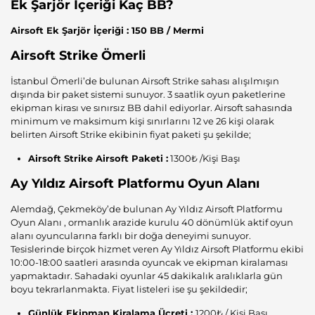
Ek Şarjör İçeriği Kaç BB?
Airsoft Ek Şarjör İçeriği : 150 BB / Mermi
Airsoft Strike Ömerli
İstanbul Ömerli’de bulunan Airsoft Strike sahası alışılmışın
dışında bir paket sistemi sunuyor. 3 saatlik oyun paketlerine
ekipman kirası ve sınırsız BB dahil ediyorlar. Airsoft sahasında
minimum ve maksimum kişi sınırlarını 12 ve 26 kişi olarak
belirten Airsoft Strike ekibinin fiyat paketi şu şekilde;
Airsoft Strike Airsoft Paketi :
1300₺ /Kişi Başı
Ay Yıldız Airsoft Platformu Oyun Alanı
Alemdağ, Çekmeköy’de bulunan Ay Yıldız Airsoft Platformu
Oyun Alanı , ormanlık arazide kurulu 40 dönümlük aktif oyun
alanı oyuncularına farklı bir doğa deneyimi sunuyor.
Tesislerinde birçok hizmet veren Ay Yıldız Airsoft Platformu ekibi
10:00-18:00 saatleri arasında oyuncak ve ekipman kiralaması
yapmaktadır. Sahadaki oyunlar 45 dakikalık aralıklarla gün
boyu tekrarlanmakta. Fiyat listeleri ise şu şekildedir;
Günlük Ekipman Kiralama Ücreti :
1200₺ / Kişi Başı