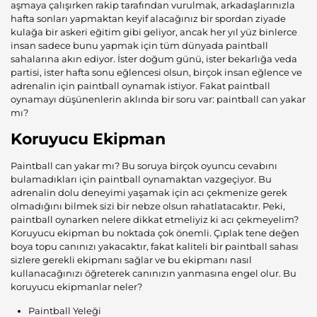
aşmaya çalışırken rakip tarafından vurulmak, arkadaşlarınızla
hafta sonları yapmaktan keyif alacağınız bir spordan ziyade
kulağa bir askeri eğitim gibi geliyor, ancak her yıl yüz binlerce
insan sadece bunu yapmak için tüm dünyada paintball
sahalarına akın ediyor. İster doğum günü, ister bekarlığa veda
partisi, ister hafta sonu eğlencesi olsun, birçok insan eğlence ve
adrenalin için paintball oynamak istiyor. Fakat paintball
oynamayı düşünenlerin aklında bir soru var: paintball can yakar
mı?
Koruyucu Ekipman
Paintball can yakar mı? Bu soruya birçok oyuncu cevabını
bulamadıkları için paintball oynamaktan vazgeçiyor. Bu
adrenalin dolu deneyimi yaşamak için acı çekmenize gerek
olmadığını bilmek sizi bir nebze olsun rahatlatacaktır. Peki,
paintball oynarken nelere dikkat etmeliyiz ki acı çekmeyelim?
Koruyucu ekipman bu noktada çok önemli. Çıplak tene değen
boya topu canınızı yakacaktır, fakat kaliteli bir paintball sahası
sizlere gerekli ekipmanı sağlar ve bu ekipmanı nasıl
kullanacağınızı öğreterek canınızın yanmasına engel olur. Bu
koruyucu ekipmanlar neler?
Paintball Yeleği