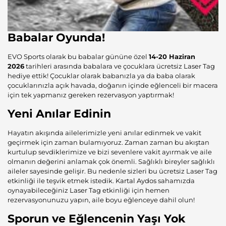
Babalar Oyunda!
EVO Sports olarak bu babalar gününe özel
14-20 Haziran
2026
tarihleri arasında babalara ve çocuklara ücretsiz
Laser Tag
hediye ettik! Çocuklar olarak babanızla ya da baba olarak
çocuklarınızla açık havada, doğanın içinde eğlenceli bir macera
için tek yapmanız gereken
rezervasyon
yaptırmak!
Yeni Anılar Edinin
Hayatın akışında ailelerimizle yeni anılar edinmek ve vakit
geçirmek için zaman bulamıyoruz. Zaman zaman bu akıştan
kurtulup sevdiklerimize ve bizi sevenlere vakit ayırmak ve aile
olmanın değerini anlamak çok önemli. Sağlıklı bireyler sağlıklı
aileler sayesinde gelişir. Bu nedenle sizleri bu ücretsiz Laser Tag
etkinliği ile teşvik etmek istedik.
Kartal Aydos
sahamızda
oynayabileceğiniz
Laser Tag
etkinliği için hemen
rezervasyonunuzu yapın, aile boyu eğlenceye dahil olun!
Sporun ve Eğlencenin Yaşı Yok