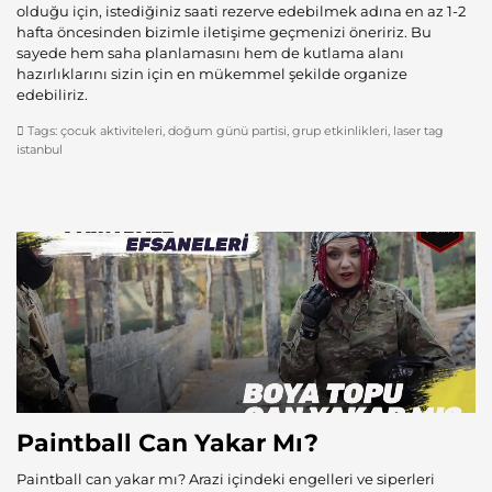
olduğu için, istediğiniz saati rezerve edebilmek adına en az 1-2
hafta öncesinden bizimle iletişime geçmenizi öneririz. Bu
sayede hem saha planlamasını hem de kutlama alanı
hazırlıklarını sizin için en mükemmel şekilde organize
edebiliriz.
Tags:
çocuk aktiviteleri
,
doğum günü partisi
,
grup etkinlikleri
,
laser tag
istanbul
Paintball Can Yakar Mı?
Paintball can yakar mı? Arazi içindeki engelleri ve siperleri