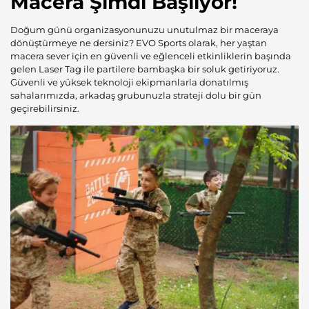
Macera Şimdi Başlıyor!
Doğum günü organizasyonunuzu unutulmaz bir maceraya
dönüştürmeye ne dersiniz? EVO Sports olarak, her yaştan
macera sever için en güvenli ve eğlenceli etkinliklerin başında
gelen
Laser Tag
ile partilere bambaşka bir soluk getiriyoruz.
Güvenli ve yüksek teknoloji ekipmanlarla donatılmış
sahalarımızda, arkadaş grubunuzla strateji dolu bir gün
geçirebilirsiniz.