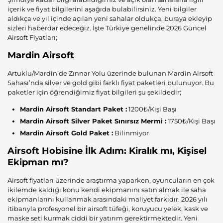
içerik ve fiyat bilgilerini aşağıda bulabilirsiniz. Yeni bilgiler
aldıkça ve yıl içinde açılan yeni sahalar oldukça, buraya ekleyip
sizleri haberdar edeceğiz. İşte Türkiye genelinde 2026 Güncel
Airsoft Fiyatları;
Mardin Airsoft
Artuklu/Mardin’de Zınnar Yolu üzerinde bulunan Mardin Airsoft
Sahası’nda silver ve gold gibi farklı fiyat paketleri bulunuyor. Bu
paketler için öğrendiğimiz fiyat bilgileri şu şekildedir;
Mardin Airsoft Standart Paket :
1200₺/Kişi Başı
Mardin Airsoft Silver Paket Sınırsız Mermi :
1750₺/Kişi Başı
Mardin Airsoft Gold Paket :
Bilinmiyor
Airsoft Hobisine İlk Adım: Kiralık mı, Kişisel
Ekipman mı?
Airsoft fiyatları üzerinde araştırma yaparken, oyuncuların en çok
ikilemde kaldığı konu kendi ekipmanını satın almak ile saha
ekipmanlarını kullanmak arasındaki maliyet farkıdır. 2026 yılı
itibarıyla profesyonel bir airsoft tüfeği, koruyucu yelek, kask ve
maske seti kurmak ciddi bir yatırım gerektirmektedir. Yeni