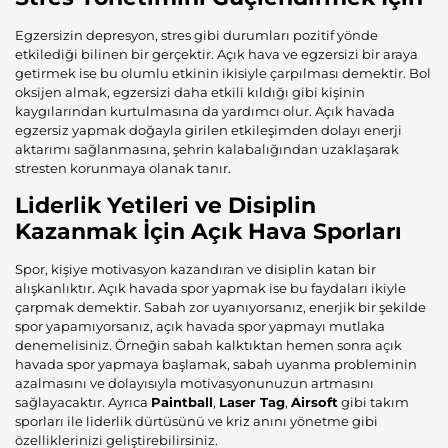
Egzersizin depresyon, stres gibi durumları pozitif yönde
etkilediği bilinen bir gerçektir. Açık hava ve egzersizi bir araya
getirmek ise bu olumlu etkinin ikisiyle çarpılması demektir. Bol
oksijen almak, egzersizi daha etkili kıldığı gibi kişinin
kaygılarından kurtulmasına da yardımcı olur. Açık havada
egzersiz yapmak doğayla girilen etkileşimden dolayı enerji
aktarımı sağlanmasına, şehrin kalabalığından uzaklaşarak
stresten korunmaya olanak tanır.
Liderlik Yetileri ve Disiplin
Kazanmak İçin Açık Hava Sporları
Spor, kişiye motivasyon kazandıran ve disiplin katan bir
alışkanlıktır. Açık havada spor yapmak ise bu faydaları ikiyle
çarpmak demektir. Sabah zor uyanıyorsanız, enerjik bir şekilde
spor yapamıyorsanız, açık havada spor yapmayı mutlaka
denemelisiniz. Örneğin sabah kalktıktan hemen sonra açık
havada spor yapmaya başlamak, sabah uyanma probleminin
azalmasını ve dolayısıyla motivasyonunuzun artmasını
sağlayacaktır. Ayrıca
Paintball
,
Laser Tag
,
Airsoft
gibi takım
sporları ile liderlik dürtüsünü ve kriz anını yönetme gibi
özelliklerinizi geliştirebilirsiniz.