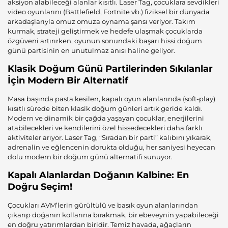
aksiyon alabileceği alanlar kısıtlı. Laser Tag, çocuklara sevdikleri
video oyunlarını (Battlefield, Fortnite vb.) fiziksel bir dünyada
arkadaşlarıyla omuz omuza oynama şansı veriyor. Takım
kurmak, strateji geliştirmek ve hedefe ulaşmak çocuklarda
özgüveni artırırken, oyunun sonundaki başarı hissi doğum
günü partisinin en unutulmaz anısı haline geliyor.
Klasik Doğum Günü Partilerinden Sıkılanlar
İçin Modern Bir Alternatif
Masa başında pasta kesilen, kapalı oyun alanlarında (soft-play)
kısıtlı sürede biten klasik doğum günleri artık geride kaldı.
Modern ve dinamik bir çağda yaşayan çocuklar, enerjilerini
atabilecekleri ve kendilerini özel hissedecekleri daha farklı
aktiviteler arıyor. Laser Tag, “Sıradan bir parti” kalıbını yıkarak,
adrenalin ve eğlencenin dorukta olduğu, her saniyesi heyecan
dolu modern bir doğum günü alternatifi sunuyor.
Kapalı Alanlardan Doğanın Kalbine: En
Doğru Seçim!
Çocukları AVM’lerin gürültülü ve basık oyun alanlarından
çıkarıp doğanın kollarına bırakmak, bir ebeveynin yapabileceği
en doğru yatırımlardan biridir. Temiz havada, ağaçların