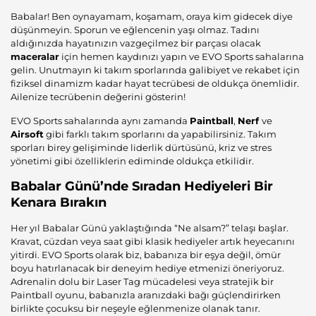
Babalar! Ben oynayamam, koşamam, oraya kim gidecek diye
düşünmeyin. Sporun ve eğlencenin yaşı olmaz. Tadını
aldığınızda hayatınızın vazgeçilmez bir parçası olacak
maceralar
için hemen kaydınızı yapın ve EVO Sports sahalarına
gelin. Unutmayın ki takım sporlarında galibiyet ve rekabet için
fiziksel dinamizm kadar hayat tecrübesi de oldukça önemlidir.
Ailenize tecrübenin değerini gösterin!
EVO Sports sahalarında aynı zamanda
Paintball
,
Nerf
ve
Airsoft
gibi farklı takım sporlarını da yapabilirsiniz. Takım
sporları birey gelişiminde liderlik dürtüsünü, kriz ve stres
yönetimi gibi özelliklerin ediminde oldukça etkilidir.
Babalar Günü’nde Sıradan Hediyeleri Bir
Kenara Bırakın
Her yıl Babalar Günü yaklaştığında “Ne alsam?” telaşı başlar.
Kravat, cüzdan veya saat gibi klasik hediyeler artık heyecanını
yitirdi. EVO Sports olarak biz, babanıza bir eşya değil, ömür
boyu hatırlanacak bir deneyim hediye etmenizi öneriyoruz.
Adrenalin dolu bir Laser Tag mücadelesi veya stratejik bir
Paintball oyunu, babanızla aranızdaki bağı güçlendirirken
birlikte çocuksu bir neşeyle eğlenmenize olanak tanır.