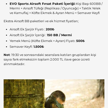
EVO Sports Airsoft Fırsat Paketi İçeriği:
Kişi Başı 600BB /
Mermi + Airsoft Tüfeği (Replikası / Oyuncağı) + Taktik Yelek
ve Kamuflaj + Köfte Ekmek & Ayran Menü + Semaver Keyfi
Ekstra Airsoft BB paketleri ve ek hizmet fiyatları;
Airsoft Ek Şarjör Fiyatı :
200₺
Airsoft Ek Şarjör İçeriği :
150 BB / Mermi
Yemek Menü (Köfte Ekmek + Ayran) Fiyatı:
500₺
Semaver Keyfi:
1.500₺
Not
: 19:30 ve sonrasındaki seanslara katılan gruplardan kişi
sayısı fark etmeksizin toplam 2.000 TL ilave gece ücreti
alınmaktadır.