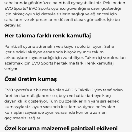
sahalarında gönlünüzce
paintball
oynayabilirsiniz. Peki neden
EVO Sports? EVO Sports oyuncu güvenliğine özen gösterdiği
için birkaç oyun içi detayla sizlerin sağlığı ve eğlencesi için
sahalarını ve ekipmanlarını düzenli olarak günceller. İşte bu
detaylar;
Her takıma farklı renk kamuflaj
Paintball oyunu adrenalin ve aksiyon dolu bir oyun. Saha
içerisindeki aksiyon esnasında birçok oyuncu takım
arkadaşlarını ayıramadığı için vurabiliyor. Takım içi vurulmaları
azaltmak için EVO Sports her takıma farklı renk kamuflaj
veriyor.
Özel üretim kumaş
EVO Sports’a ait bir marka olan
AEGIS Taktik Giyim
tarafından
üretilen kamuflajlarımız su, boya ve hatta darbeye karşı
dayanıklılık gösteriyor. Tüm bu özelliklerinin yanı sıra esnek
kumaşıyla sizi oyun sırasında kısıtlamaz. Ayrıca nefes alan
kumaşları sayesinde oyun esnasında konforlu zaman
geçirmenizi sağlar.
Özel koruma malzemeli paintball eldiveni