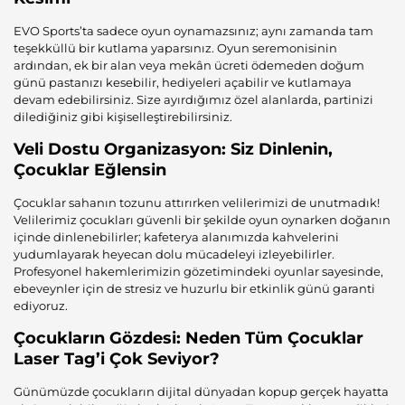
EVO Sports’ta sadece oyun oynamazsınız; aynı zamanda tam
teşekküllü bir kutlama yaparsınız. Oyun seremonisinin
ardından, ek bir alan veya mekân ücreti ödemeden doğum
günü pastanızı kesebilir, hediyeleri açabilir ve kutlamaya
devam edebilirsiniz. Size ayırdığımız özel alanlarda, partinizi
dilediğiniz gibi kişiselleştirebilirsiniz.
Veli Dostu Organizasyon: Siz Dinlenin,
Çocuklar Eğlensin
Çocuklar sahanın tozunu attırırken velilerimizi de unutmadık!
Velilerimiz çocukları güvenli bir şekilde oyun oynarken doğanın
içinde dinlenebilirler; kafeterya alanımızda kahvelerini
yudumlayarak heyecan dolu mücadeleyi izleyebilirler.
Profesyonel hakemlerimizin gözetimindeki oyunlar sayesinde,
ebeveynler için de stresiz ve huzurlu bir etkinlik günü garanti
ediyoruz.
Çocukların Gözdesi: Neden Tüm Çocuklar
Laser Tag’i Çok Seviyor?
Günümüzde çocukların dijital dünyadan kopup gerçek hayatta